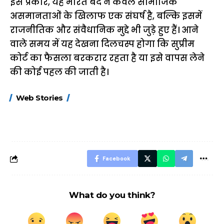
इस प्रकार, यह भारत बंद न केवल सामाजिक
असमानताओं के खिलाफ एक संघर्ष है, बल्कि इसमें
राजनीतिक और संवैधानिक मुद्दे भी जुड़े हुए हैं। आने
वाले समय में यह देखना दिलचस्प होगा कि सुप्रीम
कोर्ट का फैसला बरकरार रहता है या इसे वापस लेने
की कोई पहल की जाती है।
15 नवंबर से लागू होंगे
ऐसे बनाएं अपनी पसंद की
मोटापे को कम कर
Web Stories
FASTag के ये नए
UPI ID? जानें यहां
लिए खाएं ये बेहत्तर
नियम, डबल टोल से
शानदार ट्रिक
बचने के लिए जानें ये 6
आसान ट्रिक्स
Facebook
What do you think?