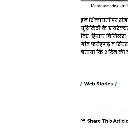
Meter tempring: Jind 
इन शिकायतों पर संज्ञ
यूटिलिटी के डायरेक्ट
दिए। हिसार विजिलेंस 
गांव फतेह‌गढ़ व सिरस
बताया कि 2 दिन की का
15 नवंबर से लागू
Web Stories
होंगे FASTag के
ये नए नियम, डबल
टोल से बचने के
लिए जानें ये 6
आसान ट्रिक्स
Share This Articl