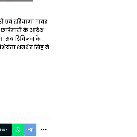
ूरो एवं हरियाणा पावर
ो छापेमारी के आदेश
लाना सब डिविजन के
भियंता शमशेर सिंह ने
में
अब लेट नहीं होंगी
मार,
ट्रेनें… रेलवे ने
थ ये 5
सभी DRM को
रें!
दिए सख्त निर्देश,
रियल टाइम होगी
निगरानी
tter