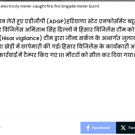
electricity meter caught fire, fire brigade meter burnt
ान लेते हुए एडीजीपी (ADGP)हरियाणा स्टेट एनफोर्समेंट ब्य
र विजिलेंस अमिताभ सिंह ढिल्लों ने हिसार विजिलेंस टीम क
(Hisar vigilance) टीम द्वारा जीन्द सर्कल के अन्तर्गत जु
ा खेड़ी में छापेमारी की गई। हिसार विजिलेंस के कार्यकारी अ
र्रवाई में टैम्पर किए गए 111 मीटरों को सील कर दिया गया।
ऐसे बनाएं अपनी
मोटापे को कम
बदलते मौसम 
पसंद की UPI
करने के लिए खाएं
नही होंगे बी
ID? जानें यहां
ये बेहत्तर चीजें
हल्दी के सा
शानदार ट्रिक
चीजें सेवन क
रहेंगे स्वस्थ
e
Facebook
Twi