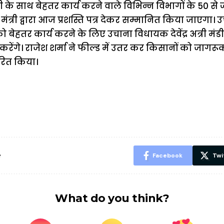
दारी के साथ बेहतर कार्य करने वाले विभिन्न विभागों के 50 से 
मंत्री द्वारा आज प्रशस्ति पत्र देकर सम्मानित किया जाएगा। 
 को बेहतर कार्य करने के लिए उचाना विधायक देवेंद्र अत्री मं
 करेंगे। राजेश शर्मा ने फील्ड में उतर कर किसानों को जा
ेरित किया।
ऐसे बनाएं अपनी
मोटापे को कम
बदलते मौसम 
पसंद की UPI
करने के लिए खाएं
नही होंगे बी
ID? जानें यहां
ये बेहत्तर चीजें
हल्दी के सा
शानदार ट्रिक
चीजें सेवन क
रहेंगे स्वस्थ
e
Facebook
Twi
What do you think?