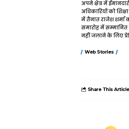
अपने क्षेत्र में ईमान
अधिकारियों को शिक्षा 
में तैनात राजेश शर्मा
समारोह में सम्मानित
नहीं जलाने के लिए प्र
15 नवंबर से लागू
Web Stories
होंगे FASTag के
ये नए नियम, डबल
टोल से बचने के
लिए जानें ये 6
आसान ट्रिक्स
Share This Articl