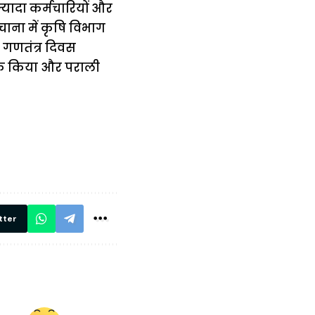
ज्यादा कर्मचारियों और
उचाना में कृषि विभाग
डी गणतंत्र दिवस
गरूक किया और पराली
में
अब लेट नहीं होंगी
मार,
ट्रेनें… रेलवे ने
थ ये 5
सभी DRM को
रें!
दिए सख्त निर्देश,
रियल टाइम होगी
निगरानी
tter