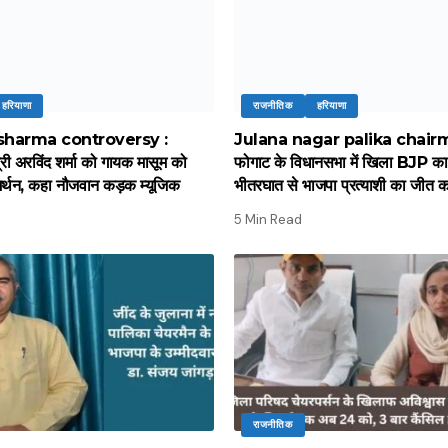
हरियाणा
राजनीतिक
हरियाणा
harma controversy :
Julana nagar palika chairma
्री अरविंद शर्मा को गायक मासूम को
फोगाट के विधानसभा में खिला BJP क
मर्थन, कहा नौजवान कड़क म्यूजिक
भीतरघात से भाजपा प्रत्याशी का जीत का
5 Min Read
राजनीतिक