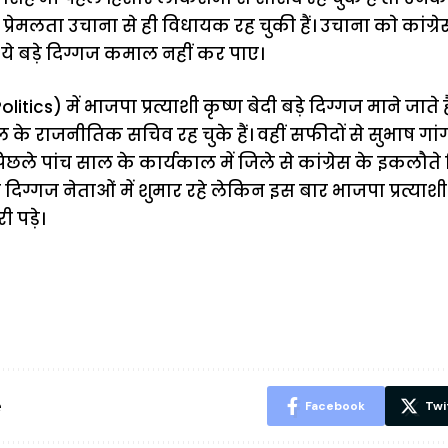
ाता प्रेमलता उचाना से ही विधायक रह चुकी हैं। उचाना काे कांग
ये बड़े दिग्गज कमाल नहीं कर पाए।
ics) में भाजपा प्रत्याशी कृष्ण बेदी बड़े दिग्गज माने जाते 
े राजनीतिक सचिव रह चुके हैं। वहीं सफीदों से सुभाष गां
ि पिछले पांच साल के कार्यकाल में जिले से कांग्रेस के इकलौ
दिग्गज नेताओं में शुमार रहे लेकिन इस बार भाजपा प्रत्या
 पड़े।
ऐसे बनाएं अपनी
मोटापे को कम
बदलते मौसम 
पसंद की UPI
करने के लिए खाएं
नही होंगे बी
ID? जानें यहां
ये बेहत्तर चीजें
हल्दी के सा
शानदार ट्रिक
चीजें सेवन क
रहेंगे स्वस्थ
e
Facebook
Twi