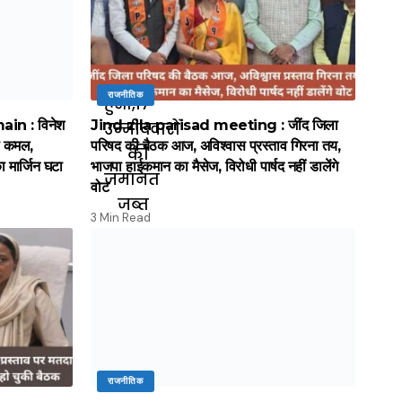
राजनीतिक
in : विनेश
Jind zila parisad meeting : जींद जिला
ा कमल,
परिषद की बैठक आज, अविश्वास प्रस्ताव गिरना तय,
 मार्जिन घटा
भाजपा हाईकमान का मैसेज, विरोधी पार्षद नहीं डालेंगे
वोट
3 Min Read
राजनीतिक