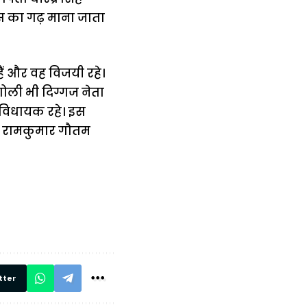
्रेस का गढ़ माना जाता
हैं और वह विजयी रहे।
गोली भी दिग्गज नेता
ते विधायक रहे। इस
शी रामकुमार गौतम
में
अब लेट नहीं होंगी
मार,
ट्रेनें… रेलवे ने
थ ये 5
सभी DRM को
रें!
दिए सख्त निर्देश,
रियल टाइम होगी
निगरानी
tter