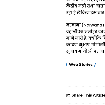
केंद्रीय मंत्री तथा म
रहा है लेकिन इस बार 
नरवाना (Narwana Polit
वह सीएम मनोहर लाल क
माने जाते हैं, क्योंक
कारण सुभाष गांगोली 
सुभाष गांगोली पर भारी
15 नवंबर से लागू
Web Stories
होंगे FASTag के
ये नए नियम, डबल
टोल से बचने के
लिए जानें ये 6
आसान ट्रिक्स
Share This Articl