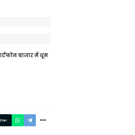
्टफोन बाजार में धूम
में
अब लेट नहीं होंगी
मार,
ट्रेनें… रेलवे ने
थ ये 5
सभी DRM को
रें!
दिए सख्त निर्देश,
रियल टाइम होगी
निगरानी
tter