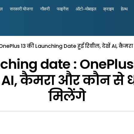
रल
सरकारी योजना
नौकरी
फाइनेंस
ऑटो-मोबाइल
क्राइम
हेल्थ
nePlus 13 की Launching Date हुई रिवील, देखें AI, कैमरा 
nching date : OnePlus
ें AI, कैमरा और कौन से ध
मिलेंगे