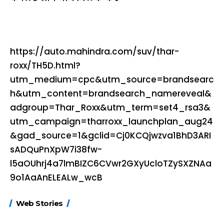
https://auto.mahindra.com/suv/thar-
roxx/TH5D.html?
utm_medium=cpc&utm_source=brandsearc
h&utm_content=brandsearch_namereveal&
adgroup=Thar_Roxx&utm_term=set4_rsa3&
utm_campaign=tharroxx_launchplan_aug24
&gad_source=1&gclid=Cj0KCQjwzva1BhD3ARI
sADQuPnXpW7i38fw-
l5aOUhrj4a7lmBIZC6CVwr2GXyUcloTZySXZNAa
9o1AaAnELEALw_wcB
15 नवंबर से लागू होंगे
ऐसे बनाएं अपनी पसंद की
मोटापे को कम कर
Web Stories
FASTag के ये नए
UPI ID? जानें यहां
लिए खाएं ये बेहत्तर
नियम, डबल टोल से
शानदार ट्रिक