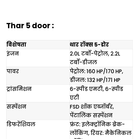
Thar 5 door :
विशेषता
थार रॉक्स 5-डोर
इंजन
2.0L टर्बो-पेट्रोल, 2.2L
टर्बो-डीजल
पावर
पेट्रोल: 160 HP/170 HP,
डीजल: 132 HP/171 HP
ट्रांसमिशन
6-स्पीड एमटी, 6-स्पीड
एटी
सस्पेंशन
FSD शॉक एब्जॉर्बर,
पेंटालिंक सस्पेंशन
डिफरेंशियल
फ्रंट: इलेक्ट्रॉनिक ब्रेक-
लॉकिंग, रियर: मैकेनिकल