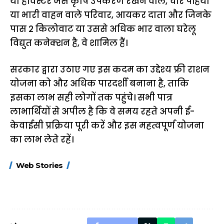
या हार्वेस्टर जैसे कृषि उपकरण रखने वाले, चार पहिया
या भारी वाहन वाले परिवार, आयकर दाता और जिनके
पास 2 किलोवाट या उससे अधिक भार वाला घरेलू
विद्युत कनेक्शन है, वे शामिल हैं।
सरकार द्वारा उठाए गए इस कदम का उद्देश्य फ्री राशन
योजना को और अधिक पारदर्शी बनाना है, ताकि
इसका लाभ सही लोगों तक पहुंचे। सभी पात्र
लाभार्थियों से अपील है कि वे समय रहते अपनी ई-
केवाईसी प्रक्रिया पूरी करें और इस महत्वपूर्ण योजना
का लाभ लेते रहें।
15 नवंबर से लागू होंगे
ऐसे बनाएं अपनी पसंद की
मोटापे को कम कर
Web Stories
FASTag के ये नए
UPI ID? जानें यहां
लिए खाएं ये बेहत्तर
नियम, डबल टोल से
शानदार ट्रिक
बचने के लिए जानें ये 6
आसान ट्रिक्स