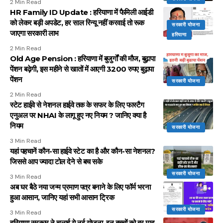
2 Min Read
HR Family ID Update : हरियाणा में फैमिली आईडी
को लेकर बड़ी अपडेट, हर साल रिन्यू नहीं करवाई तो रूक
सरकारी योजना
जाएगा सरकारी लाभ
हरियाणा
2 Min Read
Old Age Pension : हरियाणा में बुजुर्गों की मौज, बुढ़ापा
पेंशन बढ़ेगी, इस महीने से खातों में आएगी 3200 रुपए बुढ़ापा
पेंशन
सरकारी योजना
2 Min Read
स्टेट हाईवे से नेशनल हाईवे तक के सफर के लिए फास्टैग
एनुअल पर NHAI के लागू हुए नए नियम ? जानिए क्या है
नियम
सरकारी योजना
3 Min Read
यहां पहचानें कौन-सा हाईवे स्टेट का है और कौन-सा नेशनल?
जिससे आप ज्यादा टोल देने से बच सके
सरकारी योजना
3 Min Read
अब घर बैठे नया जन्म प्रमाण पत्र बनाने के लिए फॉर्म भरना
हुआ आसान, जानिए यहां सभी आसान ट्रिक
सरकारी योजना
3 Min Read
हरियाणा सरकार ने चलाई ये नई योजना, इन बच्चों को हर माह