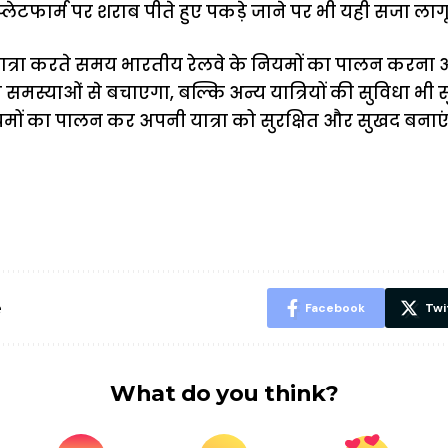
्लेटफार्म पर शराब पीते हुए पकड़े जाने पर भी यही सजा लागू 
त्रा करते समय भारतीय रेलवे के नियमों का पालन करना 
स्याओं से बचाएगा, बल्कि अन्य यात्रियों की सुविधा भी सु
ियमों का पालन कर अपनी यात्रा को सुरक्षित और सुखद बनाएं
ऐसे बनाएं अपनी
मोटापे को कम
बदलते मौसम 
पसंद की UPI
करने के लिए खाएं
नही होंगे बी
ID? जानें यहां
ये बेहत्तर चीजें
हल्दी के सा
शानदार ट्रिक
चीजें सेवन क
रहेंगे स्वस्थ
e
Facebook
Twi
What do you think?