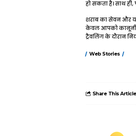
हो सकता है। साथ ही, प
शराब का सेवन और या
केवल आपको कानूनी सम
ट्रैवलिंग के दौरान न
15 नवंबर से लागू
Web Stories
होंगे FASTag के
ये नए नियम, डबल
टोल से बचने के
लिए जानें ये 6
आसान ट्रिक्स
Share This Articl