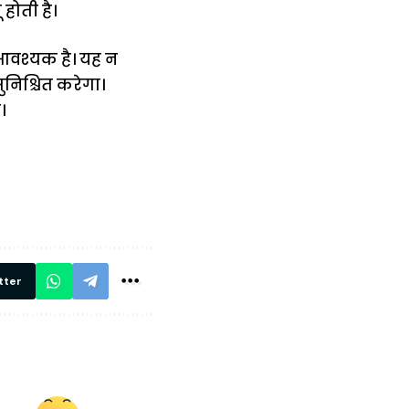
होती है।
आवश्यक है। यह न
निश्चित करेगा।
।
में
अब लेट नहीं होंगी
मार,
ट्रेनें… रेलवे ने
थ ये 5
सभी DRM को
रें!
दिए सख्त निर्देश,
रियल टाइम होगी
निगरानी
tter