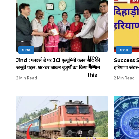
वायरल
वायरल
Jind : फादर्स डे पर JCI एल्यूमिनी क्लब जींद की
Success Stor
अनूठी पहल, घर-घर जाकर बुजुर्गों का किया सम्मान
हरियाणा अंडर-
2 Min Read
2 Min Read