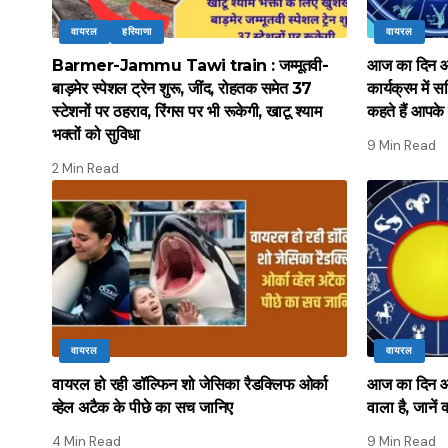
वायरल
हरियाणा
वायरल
Barmer-Jammu Tawi train : जम्मूतवी-
आज का दिन आ
बाड़मेर स्पेशल ट्रेन शुरू, जींद, रोहतक समेत 37
कार्यक्रम में स
स्टेशनों पर ठहराव, रिंगस पर भी रूकेगी, खाटू श्याम
कहते हैं आपके
भक्तों को सुविधा
9 Min Read
2 Min Read
वायरल
वायरल
वायरल हो रही डॉल्फिन शो जेसिका रैडक्लिफ ओर्का
आज का दिन आपक
व्हेल अटैक के पीछे का सच जानिए
वाला है, जानें 
4 Min Read
9 Min Read