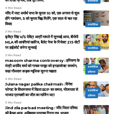
का दिखा प्रभाव, देखें पूरी लिस्ट
राजनीतिक
4 Min Read
जींद में जाट धर्मार्थ सभा के चुनाव 10 को, एक अगस्त से शुरू
होंगे नामांकन, 5 को चुनाव चिह्न मिलेंगे, एक साल से चल रहा
विवाद
राजनीतिक
3 Min Read
बृजेंद्र सिंह V/S देवेंद्र अत्री मामले में सुनवाई आज, बीजेपी
MLA की आपत्तियां खारिज, बैलेट पेपर के रिजेक्ट 215 वोटों
पर हाईकोर्ट करेगा सुनवाई
राजनीतिक
3 Min Read
masoom sharma controversy : हरियाणा के
मंत्री अरविंद शर्मा को गायक मासूम को इनडायरेक्ट समर्थन,
राजनीतिक
कहा नौजवान कड़क म्यूजिक सुनना चाहता
हरियाणा
4 Min Read
Julana nagar palika chairmain : विनेश
फोगाट के विधानसभा में खिला BJP का कमल, भीतरघात से
राजनीतिक
भाजपा प्रत्याशी का जीत का मार्जिन घटा
हरियाणा
5 Min Read
Jind zila parisad meeting : जींद जिला परिषद
की बैठक आज, अविश्वास प्रस्ताव गिरना तय, भाजपा