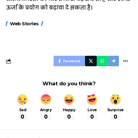
ऊर्जा के प्रयोग को बढ़ावा दे सकता है।
15 नवंबर से लागू होंगे
ऐसे बनाएं अपनी पसंद की
मोटापे को कम कर
Web Stories
FASTag के ये नए
UPI ID? जानें यहां
लिए खाएं ये बेहत्तर
नियम, डबल टोल से
शानदार ट्रिक
बचने के लिए जानें ये 6
आसान ट्रिक्स
Facebook
What do you think?
Sad
Angry
Happy
Love
Surprise
0
0
0
0
0