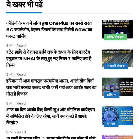
ये खबर भी पढें
कौड़ियों के भाव में लॉन्च हुआ OnePlus का सबसे सस्ता
6G स्मार्टफोन, बेहत्तर फिचरों के साथ मिलेगी 80W का
फास्ट चार्जिंग
ऑटो-मोबाइल
3 Min Read
स्टेट हाईवे से नेशनल हाईवे तक के सफर के लिए फास्टैग
एनुअल पर NHAI के लागू हुए नए नियम ? जानिए क्या है
नियम
सरकारी योजना
3 Min Read
हरियाणा में आज मानसून फरमायेगा आराम, अगले तीन दिनों
तक भारी बरसात अलर्ट जारी! जानें यहां आज आपके शहर का
मौसमी मिजाज
हरियाणा
3 Min Read
आज का दिन आपके लिए किसी शुभ और मांगलिक कार्यक्रम
में सम्मिलित होने के लिए रहेगा, जानें क्या कहते हैं आपके
सितारे?
वायरल
9 Min Read
‘तू छाती कै लाग्या रहिए…’, सपना चौधरी के इस सॉन्ग नें तोड़े