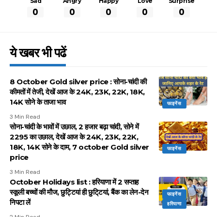
Sad
Angry
Happy
Love
Surprise
0
0
0
0
0
ये खबर भी पढें
8 October Gold silver price : सोना-चांदी की
कीमतों में तेजी, देखें आज के 24K, 23K, 22K, 18K,
14K सोने के ताजा भाव
फाइनेंस
3 Min Read
सोना-चांदी के भावों में उछाल, 2 हजार बढ़ा चांदी, सोने में
2295 का उछाल, देखें आज के 24K, 23K, 22K,
18K, 14K सोने के दाम, 7 october Gold silver
फाइनेंस
price
3 Min Read
October Holidays list : हरियाणा में 2 सप्ताह
स्कूली बच्चों की मौज, छुट्टियां ही छुटि्टयां, बैंक का लेन-देन
फाइनेंस
निपटा लें
हरियाणा
2 Min Read