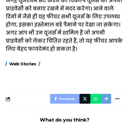
जगह यूजरनेम सेट करने का विकल्प यूजर्स को अपनी
प्राइवेसी को बनाए रखने में मदद करेगा। आने वाले
दिनों में जैसे ही यह फीचर सभी यूजर्स के लिए उपलब्ध
होगा, इसका इस्तेमाल बड़े पैमाने पर देखा जा सकेगा।
अगर आप भी उन यूजर्स में शामिल हैं जो अपनी
प्राइवेसी को लेकर चिंतित रहते हैं, तो यह फीचर आपके
लिए बेहद फायदेमंद हो सकता है।
15 नवंबर से लागू होंगे
ऐसे बनाएं अपनी पसंद की
मोटापे को कम कर
Web Stories
FASTag के ये नए
UPI ID? जानें यहां
लिए खाएं ये बेहत्तर
नियम, डबल टोल से
शानदार ट्रिक
बचने के लिए जानें ये 6
आसान ट्रिक्स
Facebook
What do you think?