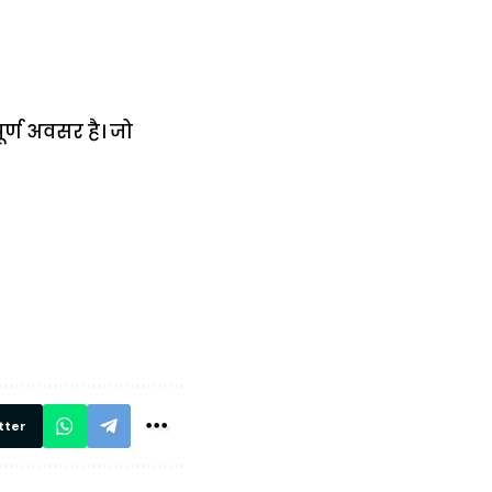
र्ण अवसर है। जो
में
अब लेट नहीं होंगी
मार,
ट्रेनें… रेलवे ने
थ ये 5
सभी DRM को
रें!
दिए सख्त निर्देश,
रियल टाइम होगी
निगरानी
tter