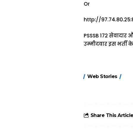
Or
http://97.74.80.25
PSSSB 172 सेवादार औ
उम्मीदवार इस भर्ती क
15 नवंबर से लागू
Web Stories
होंगे FASTag के
ये नए नियम, डबल
टोल से बचने के
लिए जानें ये 6
आसान ट्रिक्स
Share This Articl