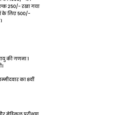
ुल्क ₹250/- रखा गया
ं के लिए ₹500/-
।
 आयु की गणना 1
ी।
उम्मीदवार का 8वीं
न और मेडिकल परीक्षण