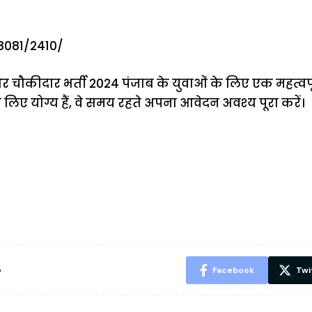
:8081/2410/
र चौकीदार भर्ती 2024 पंजाब के युवाओं के लिए एक महत्वपू
े लिए योग्य हैं, वे समय रहते अपना आवेदन अवश्य पूरा करें।
ऐसे बनाएं अपनी
मोटापे को कम
बदलते मौसम 
पसंद की UPI
करने के लिए खाएं
नही होंगे बी
ID? जानें यहां
ये बेहत्तर चीजें
हल्दी के सा
शानदार ट्रिक
चीजें सेवन क
रहेंगे स्वस्थ
e
Facebook
Twi