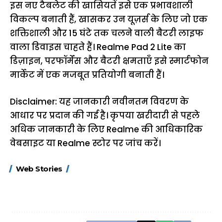
इस नए टैबलेट की खासियतें इसे एक प्रभावशाली
विकल्प बनाती हैं, खासकर उन यूज़र्स के लिए जो एक
शक्तिशाली और 15 घंटे तक चलने वाली बैटरी लाइफ
वाला डिवाइस चाहते हैं। Realme Pad 2 Lite का
डिज़ाइन, परफॉर्मेंस और बैटरी क्षमताएँ इसे स्मार्टफोन
मार्केट में एक मजबूत प्रतियोगी बनाती हैं।
Disclaimer: यह जानकारी नवीनतम विवरण के
आधार पर प्रदान की गई है। कृपया खरीदारी से पहले
अधिक जानकारी के लिए Realme की आधिकारिक
वेबसाइट या Realme स्टोर पर जांच करें।
15 नवंबर से लागू होंगे
ऐसे बनाएं अपनी पसंद की
मोटापे को कम कर
Web Stories
FASTag के ये नए
UPI ID? जानें यहां
लिए खाएं ये बेहत्तर
नियम, डबल टोल से
शानदार ट्रिक
बचने के लिए जानें ये 6
आसान ट्रिक्स