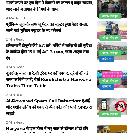
गलती करने पर एक दिन में कितनी बार कटता है वाहन चालान,
आए जानें यातायात के नियमों के साथ
ऑटो-मोबाइल
4 Min Read
प्रीमियम लुक के साथ जुपिटर का स्कूटर हुआ बेहद सस्ता,
जानें यहां जुपिटर स्कूटर के नए फीचर्स
ऑटो-मोबाइल
2 Min Read
हरियाणा में दोगुनी होंगी AC बसें: गर्मियों में यात्रियों की सुविधा
के शामिल होंगी 150 नई AC Buses, जल्द आएगा नया
ऑटो-मोबाइल
ऐप
हरियाणा
3 Min Read
कुरुक्षेत्र-नरवाना रेलवे ट्रैक पर बढ़ी रफ्तार, ट्रेनों की नई
समय सारिणी जारी, देखें Kurukshetra-Narwana
ऑटो-मोबाइल
Trains Time Table
हरियाणा
2 Min Read
AI-Powered Spam Call Detection: एआई
और मशीन लर्निंग की मदद से स्पैम कॉल और फर्जी SMS से
लड़ाई
ऑटो-मोबाइल
2 Min Read
Haryana के इस जिले में नए साल से डीजल ऑटो होंगे