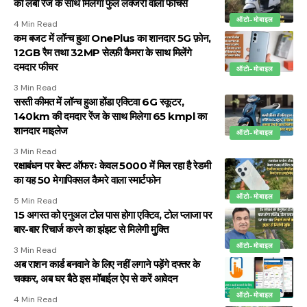
की लंबी रेंज के साथ मिलेगा फुल लक्जरी वाला फीचर्स
ऑटो-मोबाइल
4 Min Read
कम बजट में लॉन्च हुआ OnePlus का शानदार 5G फ़ोन,
12GB रैम तथा 32MP सेल्फ़ी कैमरा के साथ मिलेंगे
दमदार फीचर
ऑटो-मोबाइल
3 Min Read
सस्ती कीमत में लॉन्च हुआ होंडा एक्टिवा 6G स्कूटर,
140km की दमदार रेंज के साथ मिलेगा 65 kmpl का
शानदार माइलेज
ऑटो-मोबाइल
3 Min Read
रक्षाबंधन पर बेस्ट ऑफरः केवल ₹5000 में मिल रहा है रेडमी
का यह 50 मेगापिक्सल कैमरे वाला स्मार्टफोन
ऑटो-मोबाइल
5 Min Read
15 अगस्त को एनुअल टोल पास होगा एक्टिव, टोल प्लाजा पर
बार-बार रिचार्ज करने का झंझट से मिलेगी मुुक्ति
ऑटो-मोबाइल
3 Min Read
अब राशन कार्ड बनवाने के लिए नहीं लगाने पड़ेंगे दफ्तर के
चक्कर, अब घर बैठे इस मॉबाईल ऐप से करें आवेदन
ऑटो-मोबाइल
4 Min Read