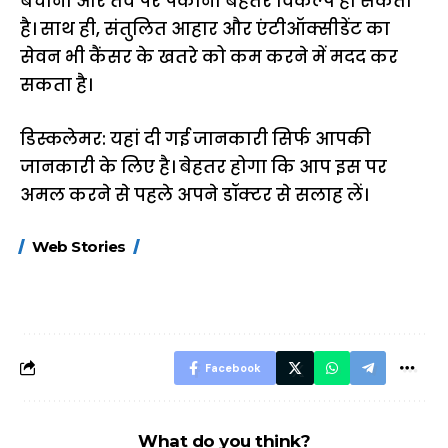
बचाना और तवे पर पकाना बेहतर विकल्प हो सकता
है। साथ ही, संतुलित आहार और एंटीऑक्सीडेंट का
सेवन भी कैंसर के खतरे को कम करने में मदद कर
सकता है।
डिस्कलेमर: यहां दी गई जानकारी सिर्फ आपकी
जानकारी के लिए है। बेहतर होगा कि आप इस पर
अमल करने से पहले अपने डॉक्टर से सलाह लें।
15 नवंबर से लागू होंगे
ऐसे बनाएं अपनी पसंद की
मोटापे को कम कर
Web Stories
FASTag के ये नए
UPI ID? जानें यहां
लिए खाएं ये बेहत्तर
नियम, डबल टोल से
शानदार ट्रिक
बचने के लिए जानें ये 6
आसान ट्रिक्स
Facebook
What do you think?