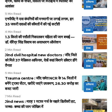
क्रीम, खोया के सैंपल, दिवाली पर मिठाइयों में मिलावट की
हरियाणा
आशंका
हेल्थ
5 Min Read
एनपीपीए ने दवा कंपनियों की मनमानी पर लगाई लगाम, इन
35 जरूरी दवाओं की कीमतों में की गई कटौती
हेल्थ
4 Min Read
1.3 किलो की रसौली निकालकर महिला की जान बचाई —
डॉ. वीरेंद्र सिंह सिवाच का असाधारण ऑपरेशन
हेल्थ
2 Min Read
Jind civil hospital new doctors : जींद जिले
को मिले 37 मेडिकल आफिसर, देखें कहां कितने डॉक्टर होंगे
हरियाणा
तैनात
हेल्थ
5 Min Read
Trauma centre : जींद समेत NCR के 14 जिलों में
बनेंगे ट्रामा सेंटर, खरीदे जाएंगे उपकरण, 26.30 करोड़ का
हरियाणा
बजट जारी
हेल्थ
7 Min Read
Jind news : मात्र 1 स्टाफ नर्स के सहारे डिलीवरी हट,
जच्चा- बच्चा की जान जोखिम में