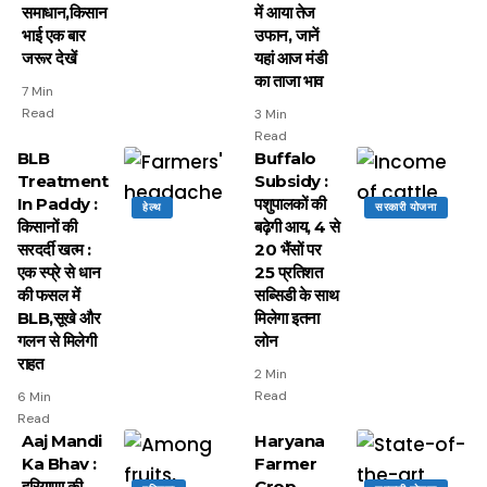
समाधान,किसान
में आया तेज
भाई एक बार
उफान, जानें
जरूर देखें
यहां आज मंडी
का ताजा भाव
7 Min
Read
3 Min
Read
BLB
Buffalo
Treatment
Subsidy :
In Paddy :
पशुपालकों की
हेल्थ
सरकारी योजना
किसानों की
बढ़ेगी आय, 4 से
सरदर्दी खत्म :
20 भैंसों पर
एक स्प्रे से धान
25 प्रतिशत
की फसल में
सब्सिडी के साथ
BLB,सूखे और
मिलेगा इतना
गलन से मिलेगी
लोन
राहत
2 Min
Read
6 Min
Read
Aaj Mandi
Haryana
Ka Bhav :
Farmer
हरियाणा की
Crop