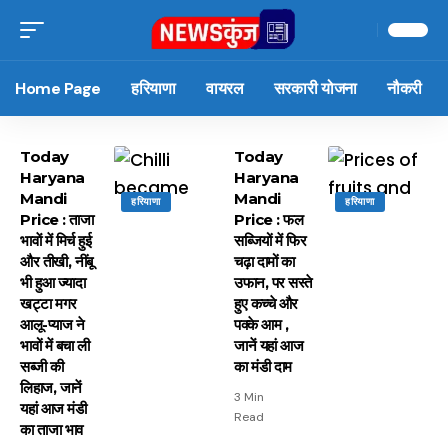
Home Page
हरियाणा
वायरल
सरकारी योजना
नौकरी
Today
Today
Haryana
Haryana
Mandi
Mandi
हरियाणा
हरियाणा
Price : ताजा
Price : फल
भावाें में मिर्च हुई
सब्जियों में फिर
और तीखी, नींबू
चढ़ा दामों का
भी हुआ ज्यादा
उफान, पर सस्ते
खट्टा मगर
हुए कच्चे और
आलू-प्याज ने
पक्के आम ,
भावों में बचा ली
जानें यहां आज
सब्जी की
का मंडी दाम
लिहाज, जानें
3 Min
यहां आज मंडी
Read
का ताजा भाव