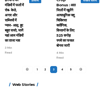
हरियाणा
सरकारी योजना
मंडियों में फलों में
Bonus : आठ
सेब- केले,
जिलों में खुलेंगे
अनार और
अत्याधुनिक पशु
सब्जियों में
चिकित्सा
प्याज- आलू हुए
क्लीनिक,
बहुत सस्ते, जानें
किसानों के लिए
यहां आज मंडियों
525 करोड़
का ताजा भाव
रुपये का फसल
बोनस जारी
3 Min
Read
4 Min
Read
1
2
3
4
5
15 नवंबर से लागू होंगे
ऐसे बनाएं अपनी पसंद की
मोटापे को कम करने के लिए
बदलते मौसम में नही होंगे
Web Stories
FASTag के ये नए नियम,
UPI ID? जानें यहां
खाएं ये बेहत्तर चीजें
बीमार, हल्दी के साथ ये 5
डबल टोल से बचने के लिए
शानदार ट्रिक
चीजें सेवन करें! रहेंगे स्वस्थ
जानें ये 6 आसान ट्रिक्स