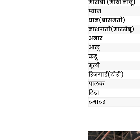
मौसंबी (मीठा नींबू)
प्याज
धान(बासमती)
नाशपाती(मारसेबू)
अनार
आलू
कद्दू
मूली
रिजगार्ड(टोरी)
पालक
टिंडा
टमाटर