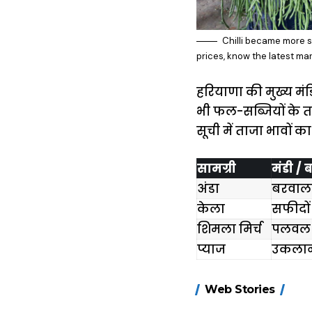
Chilli became more s
prices, know the latest ma
हरियाणा की मुख्य मंड
भी फल-सब्जियों के ताज
सूची में ताजा भावों का
सामग्री
मंडी / 
अंडा
बरवाल
केला
सफीदों
शिमला मिर्च
पलवल
प्याज
उकला
15 नवंबर से लागू
Web Stories
होंगे FASTag के