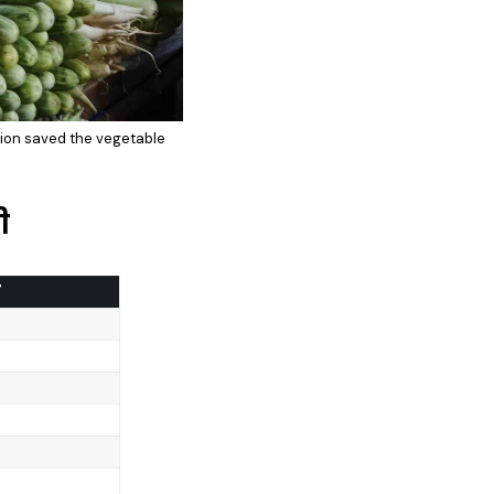
nion saved the vegetable
ी
य