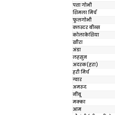
पत्ता गोभी
शिमला मिर्च
फूलगोभी
क्लस्टर बीन्स
कोलाकेशिया
खीरा
अंडा
लहसुन
अदरक(हरा)
हरी मिर्च
ग्वार
अमरूद
नींबू
मक्का
आम