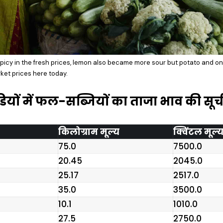
picy in the fresh prices, lemon also became more sour but potato and o
rket prices here today.
ियों में फल-सब्जियों का ताजा भाव की सूच
किलोग्राम मूल्य
क्विंटल मूल्
₹75.0
₹7500.0
₹20.45
₹2045.0
₹25.17
₹2517.0
₹35.0
₹3500.0
₹10.1
₹1010.0
₹27.5
₹2750.0