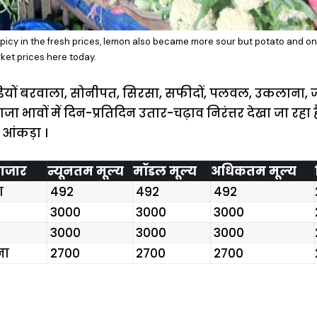
picy in the fresh prices, lemon also became more sour but potato and o
rket prices here today.
ियों बरवाला, सोनीपत, सिरसा, सफीदों, पलवल, उकलाना, जींद 
ा भावों में दिन-प्रतिदिन उतार-चढ़ाव निरंत्तर देखा जा रहा है
 आंकड़ा ।
बाजार
न्यूनतम मूल्य
मॉडल मूल्य
अधिकतम मूल्य
ा
₹ 492
₹ 492
₹ 492
₹ 3000
₹ 3000
₹ 3000
₹ 3000
₹ 3000
₹ 3000
ना
₹ 2700
₹ 2700
₹ 2700
ऐसे बनाएं अपनी
मोटापे को कम
बदलते मौसम 
पसंद की UPI
करने के लिए खाएं
नही होंगे बी