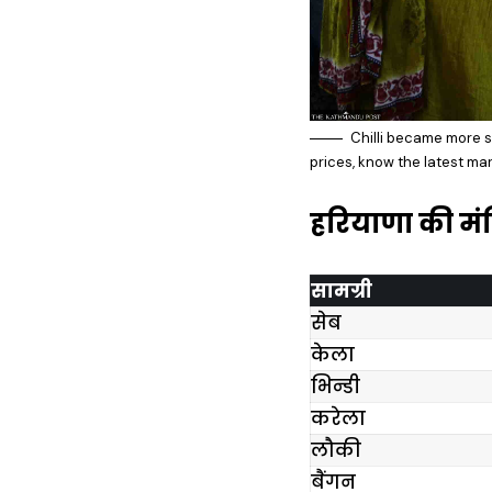
Chilli became more s
prices, know the latest ma
हरियाणा की मंड
सामग्री
सेब
केला
भिन्डी
करेला
लौकी
बैंगन