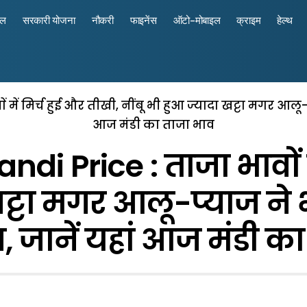
रल
सरकारी योजना
नौकरी
फाइनेंस
ऑटो-मोबाइल
क्राइम
हेल्थ
ें मिर्च हुई और तीखी, नींबू भी हुआ ज्यादा खट्टा मगर आलू-प
आज मंडी का ताजा भाव
 Price : ताजा भावाें मे
खट्टा मगर आलू-प्याज ने भ
 जानें यहां आज मंडी क