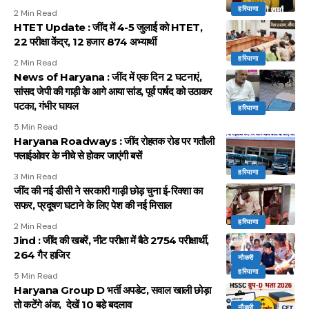
हरियाणा
2 Min Read
HTET Update : जींद में 4-5 जुलाई को HTET,
22 परीक्षा केंद्र, 12 हजार 874 अभ्यार्थी
हरियाणा
2 Min Read
News of Haryana : जींद में एक दिन 2 घटनाएं,
सांसद जेपी की गाड़ी के आगे आया सांड, पूर्व पार्षद को उठाकर
पटका, गंभीर घायल
हरियाणा
5 Min Read
Haryana Roadways : जींद रोहतक रोड पर गतौली
फ्लाईओवर के नीचे से होकर जाएंगी बसें
हरियाणा
3 Min Read
जींद की नई डीसी ने सरकारी गाड़ी छोड़ चुना ई-रिक्शा का
सफर, प्रदूषण घटाने के लिए पेश की नई मिसाल
हरियाणा
2 Min Read
Jind : जींद की खबरें, नीट परीक्षा में बैठे 2754 परीक्षार्थी,
264 गैर हाजिर
नौकरी
हरियाणा
5 Min Read
Haryana Group D भर्ती अपडेट, सवाल खाली छोड़ा
तो कटेंगे अंक, देखें 10 बड़े बदलाव
नौकरी