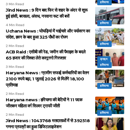
हरियाणा
3 Min Read
Jind News : 9 दिन बाद फिर से शहर के अंदर से शुरू
हुई हांसी, बरवाला, अंसध, नरवाना रूट की बसें
हरियाणा
4 Min Read
Uchana News : घोघड़ियां में भाईचारे और पर्यावरण का
संदेश, हवन के बाद हुआ 325 पौधों का रोपण
हरियाणा
2 Min Read
ACB Raid : एसीबी की रेड, जमीन की पैमाइश के बदले
65 हजार की रिश्वत लेते कानूनगो गिरफ्तार
क्राइम
हरियाणा
3 Min Read
Haryana News : ग्रामीण सफाई कर्मचारियों का वेतन
2100 रुपये बढ़ा, 1 जुलाई 2026 से मिलेंगे 18,100
प्रतिमाह
हरियाणा
2 Min Read
Haryana news : हरियाणा की बेटियों ने 11 पदक
जीतकर महिला वर्ग सिल्वर ट्राफी जीती
हरियाणा
2 Min Read
Jind News : 1043768 मतदाताओं में से 392518
गणना प्रपत्रों का हुआ डिजिटलाइजेशन