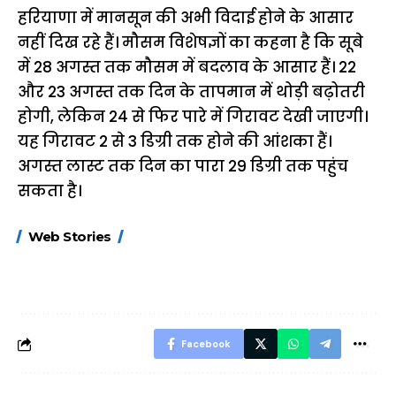
हरियाणा में मानसून की अभी विदाई होने के आसार
नहीं दिख रहे हैं। मौसम विशेषज्ञों का कहना है कि सूबे
में 28 अगस्त तक मौसम में बदलाव के आसार हैं। 22
और 23 अगस्त तक दिन के तापमान में थोड़ी बढ़ोतरी
होगी, लेकिन 24 से फिर पारे में गिरावट देखी जाएगी।
यह गिरावट 2 से 3 डिग्री तक होने की आंशका हैं।
अगस्त लास्ट तक दिन का पारा 29 डिग्री तक पहुंच
सकता है।
15 नवंबर से लागू होंगे
ऐसे बनाएं अपनी पसंद की
मोटापे को कम कर
Web Stories
FASTag के ये नए
UPI ID? जानें यहां
लिए खाएं ये बेहत्तर
नियम, डबल टोल से
शानदार ट्रिक
बचने के लिए जानें ये 6
आसान ट्रिक्स
Facebook