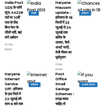
India Post
Haryana
GDS के फॉर्म
Mausam
शुरू, 44228
update :
नौकरी
हरियाणा
पदों पर 10वीं
हरियाणा के 18
पास के लिए
जिलों में 22
बिना पेपर के
जुलाई से 24
सीधी भर्ती, यहां
जुलाई तक
करें आवेदन
बारिश के
आसार, येलो
10 Min
अलर्ट जारी,
Read
देखें मौसम का
पूर्वानुमान
3 Min
Read
Haryana
Post
Internet
Office
Service
Small
हरियाणा
सरकारी योजना
Off : हरियाणा
Savings
के इस जिले में
Schemes :
22 जुलाई की
तगड़ा ब्याज
शाम 6 बजे तक
चाहिए तो