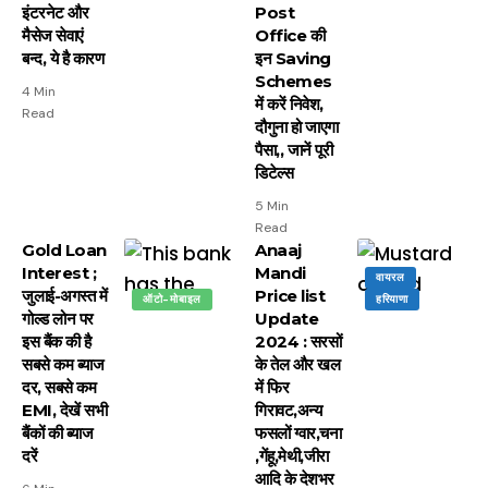
इंटरनेट और
Post
मैसेज सेवाएं
Office की
बन्द, ये है कारण
इन Saving
Schemes
4 Min
में करें निवेश,
Read
दौगुना हो जाएगा
पैसा,, जानें पूरी
डिटेल्स
5 Min
Read
Gold Loan
Anaaj
Interest ;
Mandi
वायरल
जुलाई-अगस्त में
Price list
ऑटो-मोबाइल
हरियाणा
गोल्ड लोन पर
Update
इस बैंक की है
2024 : सरसों
सबसे कम ब्याज
के तेल और खल
दर, सबसे कम
में फिर
EMI, देखें सभी
गिरावट,अन्य
बैंकों की ब्याज
फसलों ग्वार,चना
दरें
,गेंहू,मेथी,जीरा
आदि के देशभर