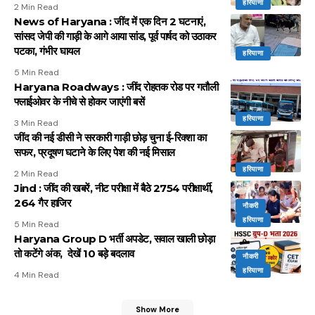
हरियाणा
2 Min Read
News of Haryana : जींद में एक दिन 2 घटनाएं,
सांसद जेपी की गाड़ी के आगे आया सांड, पूर्व पार्षद को उठाकर
पटका, गंभीर घायल
हरियाणा
5 Min Read
Haryana Roadways : जींद रोहतक रोड पर गतौली
फ्लाईओवर के नीचे से होकर जाएंगी बसें
हरियाणा
3 Min Read
जींद की नई डीसी ने सरकारी गाड़ी छोड़ चुना ई-रिक्शा का
सफर, प्रदूषण घटाने के लिए पेश की नई मिसाल
हरियाणा
2 Min Read
Jind : जींद की खबरें, नीट परीक्षा में बैठे 2754 परीक्षार्थी,
264 गैर हाजिर
नौकरी
हरियाणा
5 Min Read
Haryana Group D भर्ती अपडेट, सवाल खाली छोड़ा
तो कटेंगे अंक, देखें 10 बड़े बदलाव
नौकरी
हरियाणा
4 Min Read
Show More