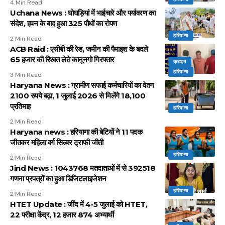
4 Min Read
Uchana News : घोघड़ियां में भाईचारे और पर्यावरण का
संदेश, हवन के बाद हुआ 325 पौधों का रोपण
हरियाणा
2 Min Read
ACB Raid : एसीबी की रेड, जमीन की पैमाइश के बदले
65 हजार की रिश्वत लेते कानूनगो गिरफ्तार
क्राइम
हरियाणा
3 Min Read
Haryana News : ग्रामीण सफाई कर्मचारियों का वेतन
2100 रुपये बढ़ा, 1 जुलाई 2026 से मिलेंगे 18,100
प्रतिमाह
हरियाणा
2 Min Read
Haryana news : हरियाणा की बेटियों ने 11 पदक
जीतकर महिला वर्ग सिल्वर ट्राफी जीती
हरियाणा
2 Min Read
Jind News : 1043768 मतदाताओं में से 392518
गणना प्रपत्रों का हुआ डिजिटलाइजेशन
हरियाणा
2 Min Read
HTET Update : जींद में 4-5 जुलाई को HTET,
22 परीक्षा केंद्र, 12 हजार 874 अभ्यार्थी