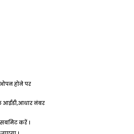
 ओपन होने पर
ेल आईडी,आधार नंबर
 सबमिट करें ।
 जाएगा ।