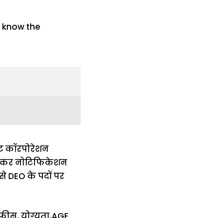
ेंट कॉरपोरेशन
 लेकर नोटिफिकेशन
े DEO के पदों पर
ं,फीस, योग्यता,AGE