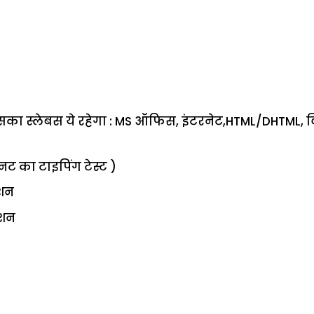
ा स्लेबस ये रहेगा : MS ऑफिस, इंटरनेट,HTML/DHTML, वि
िनट का टाइपिंग टेस्ट )
ेशन
ेशन