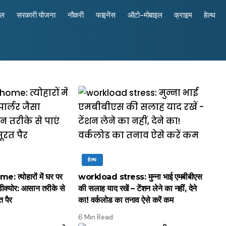
रल
सरकारी योजना
नौकरी
फाइनेंस
ऑटो-मोबाइल
क्राइम
हेल्थ
हेल्थ
त्योहारों में घर पर
workload stress: मुन्ना भाई एमबीबीएस
पेडीक्योर: आसान तरीके से
की सलाह याद रखें – टेंशन लेने का नहीं, देने
 पैर
का! वर्कलोड का तनाव ऐसे करें कम
6 Min Read