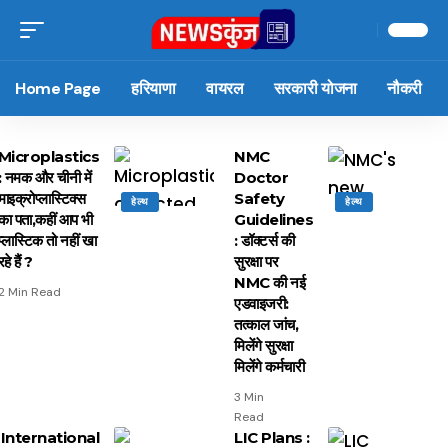
Home Page
हरियाणा
वायरल
सरकारी योजना
नौकरी
Microplastics
NMC
: नमक और चीनी में
Doctor
माइक्रोप्लास्टिक्स
Safety
हेल्थ
हेल्थ
का पता,कहीं आप भी
Guidelines
प्लास्टिक तो नहीं खा
: डॉक्टर्स की
रहे हैं ?
सुरक्षा पर
NMC की नई
2 Min Read
एडवाइजरी:
तत्काल जांच,
मिलेंगे सुरक्षा
मिलेंगे कर्मचारी
3 Min
Read
International
LIC Plans :