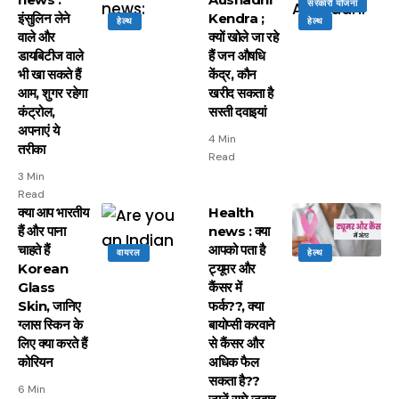
सरकारी योजना
इंसुलिन लेने
Kendra ;
हेल्थ
हेल्थ
वाले और
क्यों खोले जा रहे
डायबिटीज वाले
हैं जन औषधि
भी खा सकते हैं
केंद्र, कौन
आम, शुगर रहेगा
खरीद सकता है
कंट्रोल,
सस्ती दवाइयां
अपनाएं ये
4 Min
तरीका
Read
3 Min
Read
क्या आप भारतीय
Health
हैं और पाना
news : क्या
चाहते हैं
आपको पता है
वायरल
हेल्थ
Korean
ट्यूमर और
Glass
कैंसर में
Skin, जानिए
फर्क??, क्या
ग्लास स्किन के
बायोप्सी करवाने
लिए क्या करते हैं
से कैंसर और
कोरियन
अधिक फैल
सकता है??
6 Min