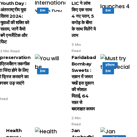
Youth Day :
LIC ने लांच
अंतरराष्ट्रीय युवा
किए एक साथ
हेल्थ
हेल्थ
दिवस 2024:
4 नए प्लान, 5
युवाओं की शक्ति को
करोड़ के बीमा
सलाम, जानें कैसे
के साथ मिलेंगे ये
बनें एनर्जेटिक और
लाभ
फिट
5 Min
Read
3 Min Read
preservation
Faridabad
योप्रिजर्वेशन तकनीक
Bombay
हरियाणा
रा जिंदा होने के लिए
Sweets :
हेल्थ
हेल्थ
ो फ्रिज करवाने का
सावन में जरूर
ानकर उड़ जाएंगे
चखें इस दुकान
की स्पेशल
मिठाई, 64
 Read
साल से
बादशाहत कायम
2 Min
Read
Health
Jan
news :
Aushadhi