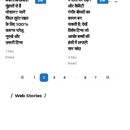
हेल्थ
हेल्थ
मुंहासों से हैं
और कैविटी
परेशान? जानें
गंभीर बीमारी का
पिंपल तुरंत राहत
कारण बन
के लिए 100%
सकती है: देखें
कारगर घरेलू
विशेष टिप्स जो
नुस्खे और
आपके बच्चों की
ज़रूरी टिप्स
हंसी में लगाएंगे
चार चांद!
7 Min
Read
4 Min
Read
1
2
3
4
…
6
7
15 नवंबर से लागू होंगे
ऐसे बनाएं अपनी पसंद की
मोटापे को कम करने के लिए
बदलते मौसम में नही होंगे
Web Stories
FASTag के ये नए नियम,
UPI ID? जानें यहां
खाएं ये बेहत्तर चीजें
बीमार, हल्दी के साथ ये 5
डबल टोल से बचने के लिए
शानदार ट्रिक
चीजें सेवन करें! रहेंगे स्वस्थ
जानें ये 6 आसान ट्रिक्स