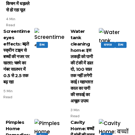
किचन में धड़ल्ले
से हो रहा यूज
4 Min
Read
Screentime
Water
eyes
tank
effects: बढ़ते
cleaning
हेल्थ
वायरल
हेल्थ
स्क्रीन टाइम से
home: इस
बच्चों की नजर पर
लकड़ी को पानी
खतरा: चश्मे का
की टंकी में डाल
नंबर सालभर में
दो, 100 साल
0.5 से 2.5 तक
तक नहीं लगेगी
बढ़ रहा
काई ! महाभारत
काल का पानी
5 Min
की सफाई का
Read
अचूक उपाय
3 Min
Read
Pimples
Cavity
Home
Home: बच्चों
Remedies:
में दांतों की सड़न