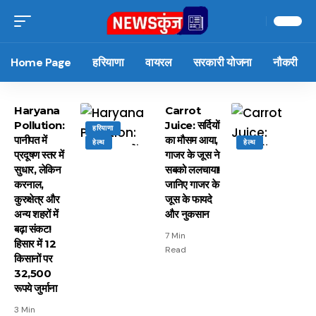
Home Page
हरियाणा
वायरल
सरकारी योजना
नौकरी
Haryana
Carrot
Pollution:
Juice: सर्दियों
हरियाणा
पानीपत में
का मौसम आया,
हेल्थ
हेल्थ
प्रदूषण स्तर में
गाजर के जूस ने
सुधार, लेकिन
सबको ललचाया!
करनाल,
जानिए गाजर के
कुरुक्षेत्र और
जूस के फायदे
अन्य शहरों में
और नुकसान
बढ़ा संकट!
7 Min
हिसार में 12
Read
किसानों पर
32,500
रूपये जुर्माना
3 Min