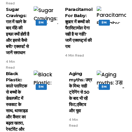
Read
Sugar
Paracitamol
Cravings:
For Baby:
रात में खाने के
बुखार में बच्चों को
हेल्थ
हेल्थ
बाद मीठे की
पैरासिटामोल देना
इच्छा क्यों होती है
सही है या नहीं?
और इससे कैसे
जानें एक्सपर्ट्स की
बचें? एक्सपर्ट से
राय
जानें समाधान
4 Min Read
4 Min
Read
Black
Aging
Plastic:
myths: उम्र
काले प्लास्टिक
के मिथ: सही
हेल्थ
हेल्थ
से बच्चों के
ट्रेनिंग से 50
डेवलपमेंट में
के बाद भी रहें
रुकावट के
फिट,एक्टिव
साथ, थायराइड
और युवा
और कैंसर का
4 Min
बढ़ता खतरा,
Read
रेस्टोरेंट और