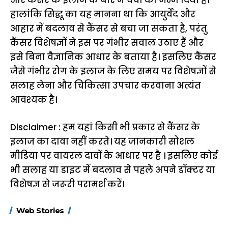
और कैंसर के इलाज के बारे में चर्चा को जन्म दिया है।
हालांकि सिद्धू का यह मानना था कि आयुर्वेद और
आहार में बदलाव से कैंसर से बचा जा सकता है, परंतु
कैंसर विशेषज्ञों ने इस पर गंभीर सवाल उठाए हैं और
इसे बिना वैज्ञानिक आधार के बताया है। इसलिए कैंसर
जैसे गंभीर रोग के इलाज के लिए समय पर विशेषज्ञों से
सलाह लेना और चिकित्सा उपचार करवाना अत्यंत
आवश्यक है।
Disclaimer : हम यहां किसी भी प्रकार से कैंसर के
इलाज का दावा नहीं करते। यह जानकारी सोशल
मीडिया पर वायरल दावों के आधार पर है । इसलिए कोई
भी सलाह या डाइट में बदलाव से पहले अपने डॉक्टर या
विशेषज्ञ से जरूरी परामर्श करें।
15 नवंबर से लागू होंगे
ऐसे बनाएं अपनी पसंद की
मोटापे को कम कर
Web Stories
FASTag के ये नए
UPI ID? जानें यहां
लिए खाएं ये बेहत्तर
नियम, डबल टोल से
शानदार ट्रिक