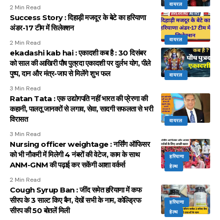
वायरल
2 Min Read
Success Story : दिहाड़ी मजदूर के बेटे का हरियाणा
अंडर-17 टीम में सिलेक्शन
वायरल
2 Min Read
ekadashi kab hai : एकादशी कब है : 30 दिसंबर
को साल की आखिरी पौष पुत्रदा एकादशी पर दुर्लभ योग, पीले
पुष्प, दान और मंत्र-जाप से मिलेंगे शुभ फल
वायरल
3 Min Read
Ratan Tata : एक उद्योगपति नहीं भारत की प्रेरणा की
कहानी, पालतू जानवरों से लगाव, सेवा, सादगी सफलता से भरी
विरासत
वायरल
3 Min Read
Nursing officer weightage : नर्सिंग ऑफिसर
को भी नौकरी में मिलेगी 4 नंबरों की वेटेज, काम के साथ
हरियाणा
ANM-GNM की पढ़ाई कर सकेंगी आशा वर्कर्स
हेल्थ
2 Min Read
Cough Syrup Ban : जींद समेत हरियाणा में कफ
सीरप के 3 साल्ट किए बैन, देखें सभी के नाम, कोल्ड्रिफ
हरियाणा
सीरप की 50 बोतलें मिली
हेल्थ