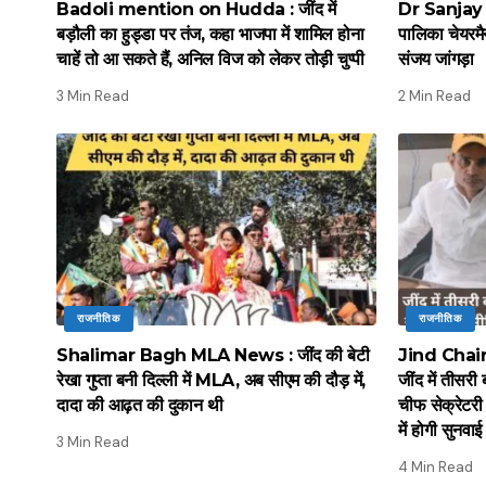
Badoli mention on Hudda : जींद में
Dr Sanjay Ja
बड़ौली का हुड्डा पर तंज, कहा भाजपा में शामिल होना
पालिका चेयरमै
चाहें तो आ सकते हैं, अनिल विज को लेकर तोड़ी चुप्पी
संजय जांगड़ा
3 Min Read
2 Min Read
राजनीतिक
राजनीतिक
Shalimar Bagh MLA News : जींद की बेटी
Jind Chai
रेखा गुप्ता बनी दिल्ली में MLA, अब सीएम की दौड़ में,
जींद में तीसरी
दादा की आढ़त की दुकान थी
चीफ सेक्रेटरी 
में होगी सुनवाई
3 Min Read
4 Min Read