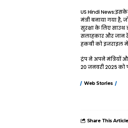
US Hindi News:इसके साथ
मंत्री बनाया गया है, जो
सुरक्षा के लिए साउथ ड
सलाहकार और जान रेट
हकबी को इजराइल में र
ट्रंप ने अपने मंत्रि
20 जनवरी 2025 को पद 
15 नवंबर से लागू
Web Stories
होंगे FASTag के
ये नए नियम, डबल
टोल से बचने के
लिए जानें ये 6
आसान ट्रिक्स
Share This Articl