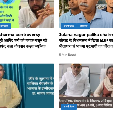
हरियाणा
राजनीतिक
हरियाणा
harma controversy :
Julana nagar palika chairma
्री अरविंद शर्मा को गायक मासूम को
फोगाट के विधानसभा में खिला BJP क
मर्थन, कहा नौजवान कड़क म्यूजिक
भीतरघात से भाजपा प्रत्याशी का जीत का
5 Min Read
राजनीतिक