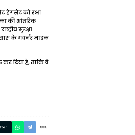
पेट हेगसेट को रक्षा
अमेरिका की आंतरिक
्ट्रीय सुरक्षा
सास के गवर्नर माइक
ू कर दिया है, ताकि वे
में
अब लेट नहीं होंगी
मार,
ट्रेनें… रेलवे ने
थ ये 5
सभी DRM को
रें!
दिए सख्त निर्देश,
रियल टाइम होगी
निगरानी
tter