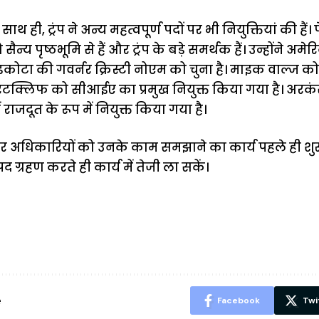
 ही, ट्रंप ने अन्य महत्वपूर्ण पदों पर भी नियुक्तियां की हैं। 
 सैन्य पृष्ठभूमि से हैं और ट्रंप के बड़े समर्थक हैं। उन्होंने 
कोटा की गवर्नर क्रिस्टी नोएम को चुना है। माइक वाल्ज को राष
क्लिफ को सीआईए का प्रमुख नियुक्त किया गया है। अरकं
ाजदूत के रूप में नियुक्त किया गया है।
यों और अधिकारियों को उनके काम समझाने का कार्य पहले ही शुर
ग्रहण करते ही कार्य में तेजी ला सकें।
ऐसे बनाएं अपनी
मोटापे को कम
बदलते मौसम 
पसंद की UPI
करने के लिए खाएं
नही होंगे बी
ID? जानें यहां
ये बेहत्तर चीजें
हल्दी के सा
शानदार ट्रिक
चीजें सेवन क
रहेंगे स्वस्थ
e
Facebook
Twi