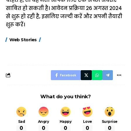
साबित हो सकती है। आवेदन प्रक्रिया 26 अगस्त 2024
से शुरू हो रही है, इसलिए जल्दी करें और अपनी तैयारी
शुरू करें।
15 नवंबर से लागू होंगे
ऐसे बनाएं अपनी पसंद की
मोटापे को कम कर
Web Stories
FASTag के ये नए
UPI ID? जानें यहां
लिए खाएं ये बेहत्तर
नियम, डबल टोल से
शानदार ट्रिक
बचने के लिए जानें ये 6
आसान ट्रिक्स
Facebook
What do you think?
Sad
Angry
Happy
Love
Surprise
0
0
0
0
0