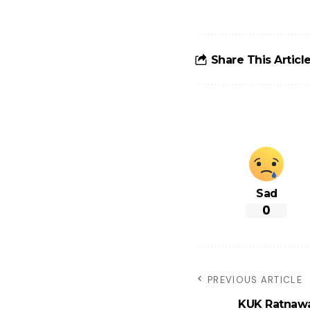
टोल से बचने के
लिए जानें ये 6
आसान ट्रिक्स
Share This Articl
Sad
0
PREVIOUS ARTICLE
KUK Ratnawali 20