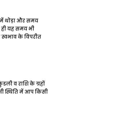
ें थोड़ा और समय
्द ही यह समय भी
स्वभाव के विपरीत
डली व राशि के ग्रहों
ी स्थिति में आप किसी
में
अब लेट नहीं होंगी
मार,
ट्रेनें… रेलवे ने
थ ये 5
सभी DRM को