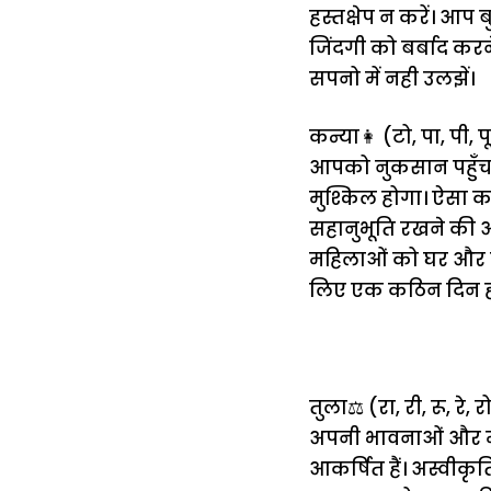
हस्तक्षेप न करें। आप 
जिंदगी को बर्बाद कर
सपनो में नही उलझें।
कन्या👩 (टो, पा, पी, पू
आपको नुकसान पहुँचा
मुश्किल होगा। ऐसा कर
सहानुभूति रखने की 
महिलाओं को घर और क
लिए एक कठिन दिन ह
तुला⚖️ (रा, री, रू, रे, रो
अपनी भावनाओं और मनोभ
आकर्षित हैं। अस्वीकृत