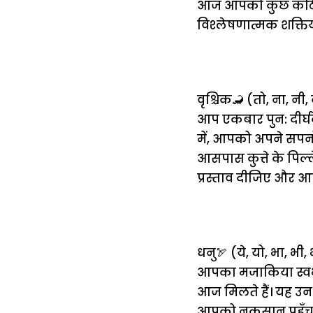
आज आपको कुछ कठिन 
विश्लेषणात्मक शक्तिय
वृश्चिक🦂 (तो, ना, नी, न
आप एकबार पुन: दीर्घक
में, आपको अपने सपनो
आसपास कुत्ते के पिल्
प्रस्ताव दीजिए और आ
धनु🏹 (ये, यो, भा, भी, 
आपका मजाकिया स्वभाव
आज मिलते हैं। यह उन
आपको नुकसान पहुँचा