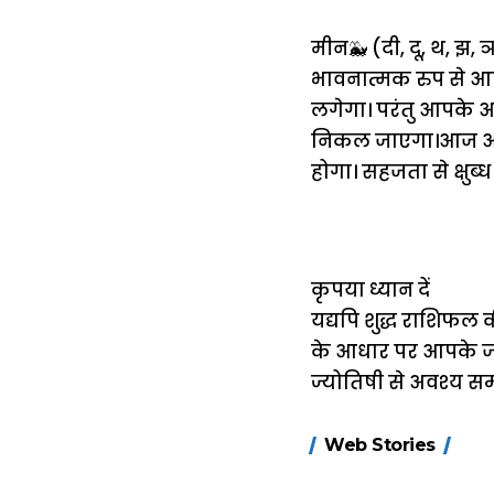
मीन🐳 (दी, दू, थ, झ, ञ,
भावनात्मक रुप से आ
लगेगा। परंतु आपके अ
निकल जाएगा।आज आप न
होगा। सहजता से क्षुब्ध 
कृपया ध्यान दें
यद्यपि शुद्ध राशिफल 
के आधार पर आपके जीव
ज्योतिषी से अवश्य सम्
15 नवंबर से लागू
Web Stories
होंगे FASTag के
ये नए नियम, डबल