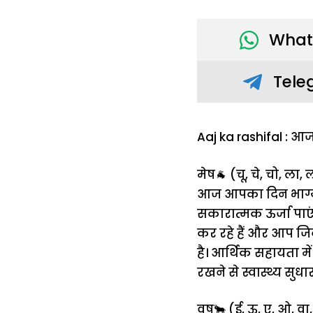
What
Tele
Aaj ka rashifal : आ
मेष🐐 (चू, चे, चो, ला, 
आज आपका दिन भाग्यशा
सकारात्मक ऊर्जा पा
कर रहे हैं और आप जि
है। आर्थिक सहायता में
रखने से स्वास्थ्य सुधा
वृष🐂 (ई, ऊ, ए, ओ, वा, व