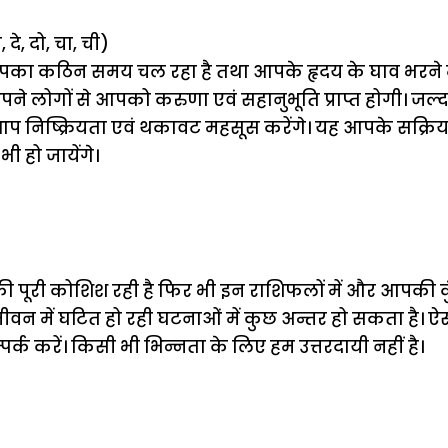
 दे, दो, चा, ची)
पका कठिन समय चल रहा है तथा आपके हृदय के घाव भरने म
पने लोगों से आपको करुणा एवं सहानुभूति प्राप्त होगी। जल
िष्क्रियता एवं थकावट महसूस करेंगे। यह आपके सक्रिय 
भी हो जायेंगे।
की पूरी कोशिश रही है फिर भी इन राशिफलों में और आपकी कुं
न में घटित हो रही घटनाओं में कुछ अन्तर हो सकता है। ऐस
पर्क करें। किसी भी भिन्नता के लिए हम उत्तरदायी नहीं है।
ऐसे बनाएं अपनी
मोटापे को कम
बदलते मौसम 
पसंद की UPI
करने के लिए खाएं
नही होंगे बी
ID? जानें यहां
ये बेहत्तर चीजें
हल्दी के सा