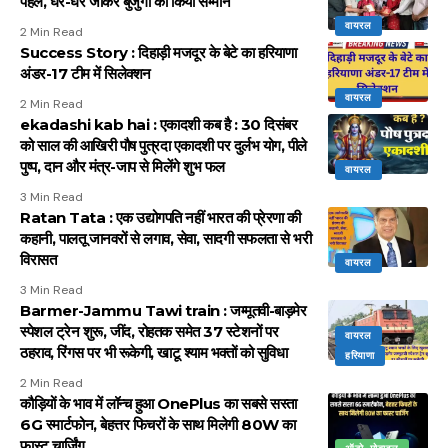
पहल, घर-घर जाकर बुजुर्गों का किया सम्मान
वायरल
2 Min Read
Success Story : दिहाड़ी मजदूर के बेटे का हरियाणा
अंडर-17 टीम में सिलेक्शन
वायरल
2 Min Read
ekadashi kab hai : एकादशी कब है : 30 दिसंबर
को साल की आखिरी पौष पुत्रदा एकादशी पर दुर्लभ योग, पीले
पुष्प, दान और मंत्र-जाप से मिलेंगे शुभ फल
वायरल
3 Min Read
Ratan Tata : एक उद्योगपति नहीं भारत की प्रेरणा की
कहानी, पालतू जानवरों से लगाव, सेवा, सादगी सफलता से भरी
विरासत
वायरल
3 Min Read
Barmer-Jammu Tawi train : जम्मूतवी-बाड़मेर
स्पेशल ट्रेन शुरू, जींद, रोहतक समेत 37 स्टेशनों पर
वायरल
ठहराव, रिंगस पर भी रूकेगी, खाटू श्याम भक्तों को सुविधा
हरियाणा
2 Min Read
कौड़ियों के भाव में लॉन्च हुआ OnePlus का सबसे सस्ता
6G स्मार्टफोन, बेहत्तर फिचरों के साथ मिलेगी 80W का
फास्ट चार्जिंग