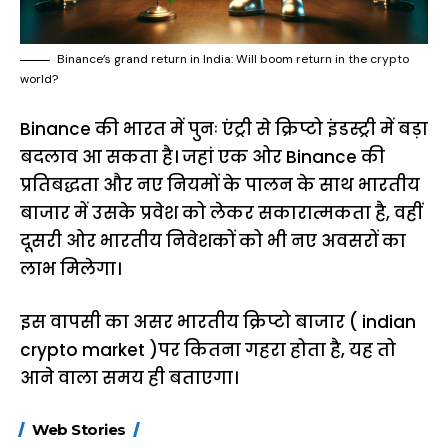
Binance’s grand return in India: Will boom return in the crypto
world?
Binance की भारत में पुनः एंट्री से क्रिप्टो इंडस्ट्री में बड़ा
बदलाव आ सकता है। जहां एक ओर Binance की
प्रतिबद्धता और नए नियमों के पालन के साथ भारतीय
बाजार में उसके प्रवेश को लेकर सकारात्मकता है, वहीं
दूसरी ओर भारतीय निवेशकों को भी नए अवसरों का
लाभ मिलेगा।
इस वापसी का असर भारतीय क्रिप्टो बाजार ( indian
crypto market )पर कितना गहरा होता है, यह तो
आने वाला समय ही बताएगा।
15 नवंबर से लागू होंगे
ऐसे बनाएं अपनी पसंद की
मोटापे को कम कर
Web Stories
FASTag के ये नए
UPI ID? जानें यहां
लिए खाएं ये बेहत्तर