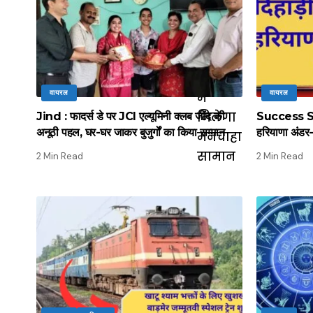
वायरल
वायरल
Jind : फादर्स डे पर JCI एल्यूमिनी क्लब जींद की
Success Stor
अनूठी पहल, घर-घर जाकर बुजुर्गों का किया सम्मान
हरियाणा अंडर-
2 Min Read
2 Min Read