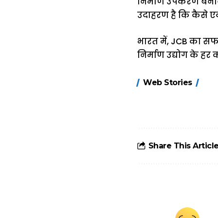
निर्माण उपकरण बनान
उदाहरण है कि कैसे एक
भारत में, JCB का स
निर्माण उद्योग के हर 
15 नवंबर से लागू
Web Stories
होंगे FASTag के
ये नए नियम, डबल
टोल से बचने के
लिए जानें ये 6
आसान ट्रिक्स
Share This Articl