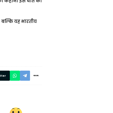
 की कहानी इस बात का
, बल्कि यह भारतीय
में
अब लेट नहीं होंगी
मार,
ट्रेनें… रेलवे ने
थ ये 5
सभी DRM को
रें!
दिए सख्त निर्देश,
रियल टाइम होगी
निगरानी
tter