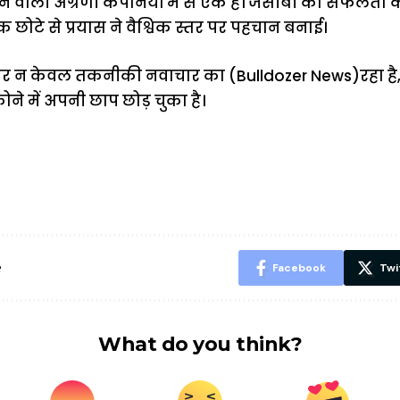
े वाली अग्रणी कंपनियों में से एक है। जेसीबी की सफलता
 छोटे से प्रयास ने वैश्विक स्तर पर पहचान बनाई।
फर न केवल तकनीकी नवाचार का (Bulldozer News)रहा है
कोने में अपनी छाप छोड़ चुका है।
ऐसे बनाएं अपनी
मोटापे को कम
बदलते मौसम 
पसंद की UPI
करने के लिए खाएं
नही होंगे बी
ID? जानें यहां
ये बेहत्तर चीजें
हल्दी के सा
शानदार ट्रिक
चीजें सेवन क
रहेंगे स्वस्थ
e
Facebook
Twi
What do you think?