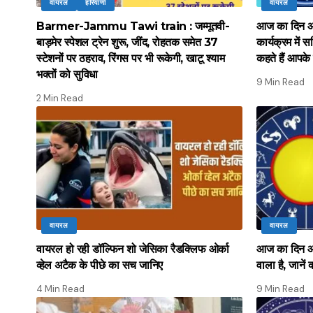
वायरल
हरियाणा
वायरल
Barmer-Jammu Tawi train : जम्मूतवी-
आज का दिन आ
बाड़मेर स्पेशल ट्रेन शुरू, जींद, रोहतक समेत 37
कार्यक्रम में स
स्टेशनों पर ठहराव, रिंगस पर भी रूकेगी, खाटू श्याम
कहते हैं आपके
भक्तों को सुविधा
9 Min Read
2 Min Read
वायरल
वायरल
वायरल हो रही डॉल्फिन शो जेसिका रैडक्लिफ ओर्का
आज का दिन आपक
व्हेल अटैक के पीछे का सच जानिए
वाला है, जानें 
4 Min Read
9 Min Read