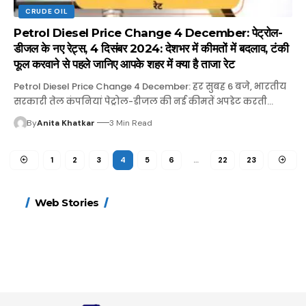
CRUDE OIL
Petrol Diesel Price Change 4 December: पेट्रोल-
डीजल के नए रेट्स, 4 दिसंबर 2024: देशभर में कीमतों में बदलाव, टंकी
फूल करवाने से पहले जानिए आपके शहर में क्या है ताजा रेट
Petrol Diesel Price Change 4 December: हर सुबह 6 बजे, भारतीय
सरकारी तेल कंपनियां पेट्रोल-डीजल की नई कीमतें अपडेट करती…
By
Anita Khatkar
3 Min Read
1
2
3
4
5
6
…
22
23
15 नवंबर से लागू होंगे
ऐसे बनाएं अपनी पसंद की
मोटापे को कम करने के लिए
बदलते मौसम में नही होंगे
Web Stories
FASTag के ये नए नियम,
UPI ID? जानें यहां
खाएं ये बेहत्तर चीजें
बीमार, हल्दी के साथ ये 5
डबल टोल से बचने के लिए
शानदार ट्रिक
चीजें सेवन करें! रहेंगे स्वस्थ
जानें ये 6 आसान ट्रिक्स