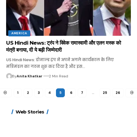
AMERICA
US Hindi News: ट्रंप ने विवेक रामास्वामी और एलन मस्क को
मंत्री बनाया, दी ये बड़ी जिम्मेदारी
US Hindi News: डोनाल्ड ट्रंप ने अपने अगले कार्यकाल के लिए
मंत्रिमंडल का गठन शुरू कर दिया है और इस…
By
Anita Khatkar
2 Min Read
1
2
3
4
5
6
7
…
25
26
15 नवंबर से लागू होंगे
ऐसे बनाएं अपनी पसंद की
मोटापे को कम करने के लिए
बदलते मौसम में नही होंगे
Web Stories
FASTag के ये नए नियम,
UPI ID? जानें यहां
खाएं ये बेहत्तर चीजें
बीमार, हल्दी के साथ ये 5
डबल टोल से बचने के लिए
शानदार ट्रिक
चीजें सेवन करें! रहेंगे स्वस्थ
जानें ये 6 आसान ट्रिक्स