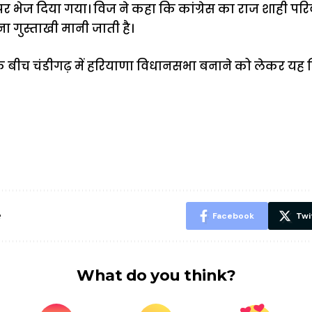
 पर भेज दिया गया। विज ने कहा कि कांग्रेस का राज शाही परिव
 गुस्ताखी मानी जाती है।
े बीच चंडीगढ़ में हरियाणा विधानसभा बनाने को लेकर यह 
ऐसे बनाएं अपनी
मोटापे को कम
बदलते मौसम 
पसंद की UPI
करने के लिए खाएं
नही होंगे बी
ID? जानें यहां
ये बेहत्तर चीजें
हल्दी के सा
शानदार ट्रिक
चीजें सेवन क
रहेंगे स्वस्थ
e
Facebook
Twi
What do you think?