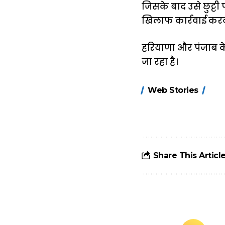
जिसके बाद उसे छुट्टी
खिलाफ कार्रवाई करना
हरियाणा और पंजाब क
जा रहा है।
15 नवंबर से लागू
Web Stories
होंगे FASTag के
ये नए नियम, डबल
टोल से बचने के
लिए जानें ये 6
आसान ट्रिक्स
Share This Articl