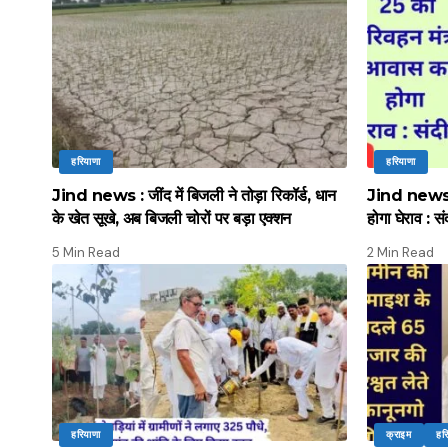
हरियाणा
हरियाणा
Jind news : जींद में बिजली ने तोड़ा रिकॉर्ड, धान
Jind news :
के खेत सूखे, अब बिजली चोरों पर बड़ा एक्शन
होगा घेराव : सं
5 Min Read
2 Min Read
हरियाणा
क्राइम
हर