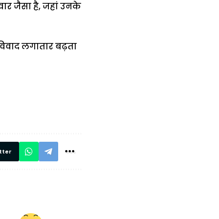
ार जैसा है, जहां उनके
विवाद लगातार बढ़ता
में
अब लेट नहीं होंगी
मार,
ट्रेनें… रेलवे ने
थ ये 5
सभी DRM को
रें!
दिए सख्त निर्देश,
रियल टाइम होगी
निगरानी
tter