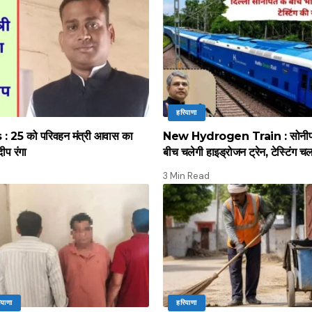
हरियाणा
 25 को परिवहन मंत्री आवास का
New Hydrogen Train : सोनीपत स
दीप रंगा
बीच चलेगी हाइड्रोजन ट्रेन, टेस्टिंग च
3 Min Read
ियाणा
हरियाणा