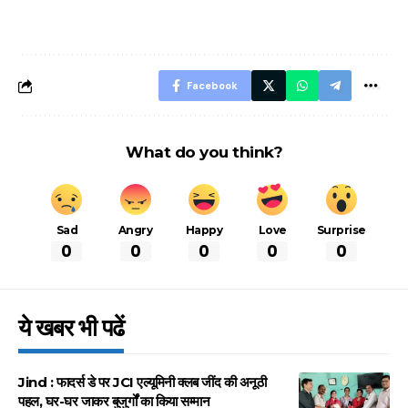
नियम, डबल टोल से
शानदार ट्रिक
बचने के लिए जानें ये 6
आसान ट्रिक्स
Facebook
What do you think?
Sad
Angry
Happy
Love
Surprise
0
0
0
0
0
ये खबर भी पढें
Jind : फादर्स डे पर JCI एल्यूमिनी क्लब जींद की अनूठी
पहल, घर-घर जाकर बुजुर्गों का किया सम्मान