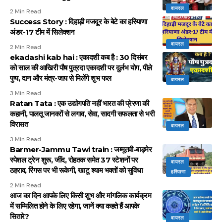
वायरल
2 Min Read
Success Story : दिहाड़ी मजदूर के बेटे का हरियाणा
अंडर-17 टीम में सिलेक्शन
वायरल
2 Min Read
ekadashi kab hai : एकादशी कब है : 30 दिसंबर
को साल की आखिरी पौष पुत्रदा एकादशी पर दुर्लभ योग, पीले
पुष्प, दान और मंत्र-जाप से मिलेंगे शुभ फल
वायरल
3 Min Read
Ratan Tata : एक उद्योगपति नहीं भारत की प्रेरणा की
कहानी, पालतू जानवरों से लगाव, सेवा, सादगी सफलता से भरी
विरासत
वायरल
3 Min Read
Barmer-Jammu Tawi train : जम्मूतवी-बाड़मेर
स्पेशल ट्रेन शुरू, जींद, रोहतक समेत 37 स्टेशनों पर
वायरल
ठहराव, रिंगस पर भी रूकेगी, खाटू श्याम भक्तों को सुविधा
हरियाणा
2 Min Read
आज का दिन आपके लिए किसी शुभ और मांगलिक कार्यक्रम
में सम्मिलित होने के लिए रहेगा, जानें क्या कहते हैं आपके
सितारे?
वायरल