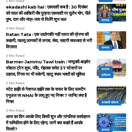
2 Min Read
ekadashi kab hai : एकादशी कब है : 30 दिसंबर
को साल की आखिरी पौष पुत्रदा एकादशी पर दुर्लभ योग, पीले
पुष्प, दान और मंत्र-जाप से मिलेंगे शुभ फल
वायरल
3 Min Read
Ratan Tata : एक उद्योगपति नहीं भारत की प्रेरणा की
कहानी, पालतू जानवरों से लगाव, सेवा, सादगी सफलता से भरी
विरासत
वायरल
3 Min Read
Barmer-Jammu Tawi train : जम्मूतवी-बाड़मेर
स्पेशल ट्रेन शुरू, जींद, रोहतक समेत 37 स्टेशनों पर
वायरल
ठहराव, रिंगस पर भी रूकेगी, खाटू श्याम भक्तों को सुविधा
हरियाणा
2 Min Read
स्टेट हाईवे से नेशनल हाईवे तक के सफर के लिए फास्टैग
एनुअल पर NHAI के लागू हुए नए नियम ? जानिए क्या है
नियम
सरकारी योजना
3 Min Read
आज का दिन आपके लिए किसी शुभ और मांगलिक कार्यक्रम
में सम्मिलित होने के लिए रहेगा, जानें क्या कहते हैं आपके
सितारे?
वायरल