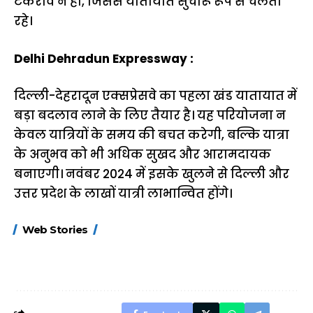
टकराव न हो, जिससे यातायात सुचारू रूप से चलता
रहे।
Delhi Dehradun Expressway :
दिल्ली-देहरादून एक्सप्रेसवे का पहला खंड यातायात में
बड़ा बदलाव लाने के लिए तैयार है। यह परियोजना न
केवल यात्रियों के समय की बचत करेगी, बल्कि यात्रा
के अनुभव को भी अधिक सुखद और आरामदायक
बनाएगी। नवंबर 2024 में इसके खुलने से दिल्ली और
उत्तर प्रदेश के लाखों यात्री लाभान्वित होंगे।
15 नवंबर से लागू होंगे
ऐसे बनाएं अपनी पसंद की
मोटापे को कम कर
Web Stories
FASTag के ये नए
UPI ID? जानें यहां
लिए खाएं ये बेहत्तर
नियम, डबल टोल से
शानदार ट्रिक
बचने के लिए जानें ये 6
आसान ट्रिक्स