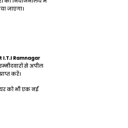
रों को नियोजनालय में
िया जाएगा।
 I.T.I Ramnagar
्मीदवारों से अपील
प्त करें।
रियर को भी एक नई
में
अब लेट नहीं होंगी
मार,
ट्रेनें… रेलवे ने
थ ये 5
सभी DRM को