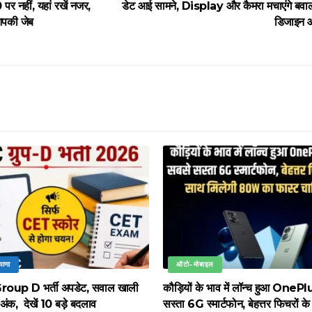
 पर नहीं, यहां रखें नजर,
डेट आई सामने, Display और कैमरा मचाएंगे बवाल
पकी जेब
डिजाइन और
याणा
ऑटो-मोबाइल
up D भर्ती अपडेट, सवाल खाली
कौड़ियों के भाव में लॉन्च हुआ OneP
े अंक, देखें 10 बड़े बदलाव
सस्ता 6G स्मार्टफोन, बेहत्तर फिचरों क