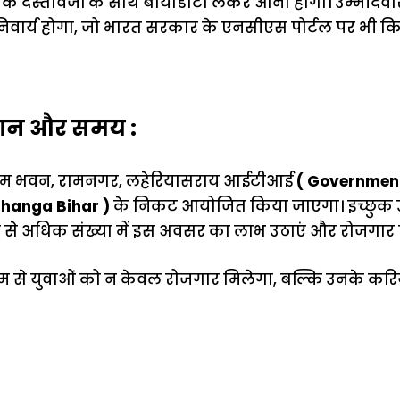
क दस्तावेजों के साथ बायोडाटा लेकर आना होगा। उम्मीदवा
निवार्य होगा, जो भारत सरकार के एनसीएस पोर्टल पर भी क
्थान और समय :
त श्रम भवन, रामनगर, लहेरियासराय आईटीआई
( Government
bhanga Bihar )
के निकट आयोजित किया जाएगा। इच्छुक उम
से अधिक संख्या में इस अवसर का लाभ उठाएं और रोजगार प्रा
्यम से युवाओं को न केवल रोजगार मिलेगा, बल्कि उनके क
ऐसे बनाएं अपनी
मोटापे को कम
बदलते मौसम 
पसंद की UPI
करने के लिए खाएं
नही होंगे बी
ID? जानें यहां
ये बेहत्तर चीजें
हल्दी के सा