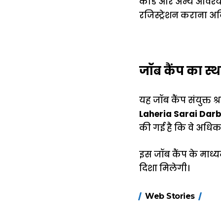
कार्ड और अन्य आवश्य
रजिस्ट्रेशन कराना अ
जॉब कैंप का स
यह जॉब कैंप संयुक्
Laheria Sarai Dar
की गई है कि वे अधिक 
इस जॉब कैंप के माध
दिशा मिलेगी।
15 नवंबर से लागू
Web Stories
होंगे FASTag के
ये नए नियम, डबल