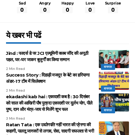
Sad
Angry
Happy
Love
Surprise
0
0
0
0
0
ये खबर भी पढें
Jind : फादर्स डे पर JCI एल्यूमिनी क्लब जींद की अनूठी
पहल, घर-घर जाकर बुजुर्गों का किया सम्मान
वायरल
2 Min Read
Success Story : दिहाड़ी मजदूर के बेटे का हरियाणा
अंडर-17 टीम में सिलेक्शन
वायरल
2 Min Read
ekadashi kab hai : एकादशी कब है : 30 दिसंबर
को साल की आखिरी पौष पुत्रदा एकादशी पर दुर्लभ योग, पीले
पुष्प, दान और मंत्र-जाप से मिलेंगे शुभ फल
वायरल
3 Min Read
Ratan Tata : एक उद्योगपति नहीं भारत की प्रेरणा की
कहानी, पालतू जानवरों से लगाव, सेवा, सादगी सफलता से भरी