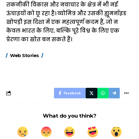
तकनीकी विकास और नवाचार के क्षेत्र में भी नई
ऊंचाइयों को छू रहा है। व्योमित्र और उसकी ह्यूमनॉइड
खोपड़ी इस दिशा में एक महत्वपूर्ण कदम हैं, जो न
केवल भारत के लिए, बल्कि पूरे विश्व के लिए एक
प्रेरणा का स्रोत बन सकते हैं।
15 नवंबर से लागू होंगे
ऐसे बनाएं अपनी पसंद की
मोटापे को कम कर
Web Stories
FASTag के ये नए
UPI ID? जानें यहां
लिए खाएं ये बेहत्तर
नियम, डबल टोल से
शानदार ट्रिक
बचने के लिए जानें ये 6
आसान ट्रिक्स
Facebook
What do you think?