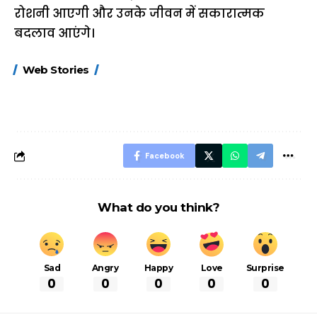
रोशनी आएगी और उनके जीवन में सकारात्मक
बदलाव आएंगे।
15 नवंबर से लागू होंगे
ऐसे बनाएं अपनी पसंद की
मोटापे को कम कर
Web Stories
FASTag के ये नए
UPI ID? जानें यहां
लिए खाएं ये बेहत्तर
नियम, डबल टोल से
शानदार ट्रिक
बचने के लिए जानें ये 6
आसान ट्रिक्स
Facebook
What do you think?
Sad
Angry
Happy
Love
Surprise
0
0
0
0
0