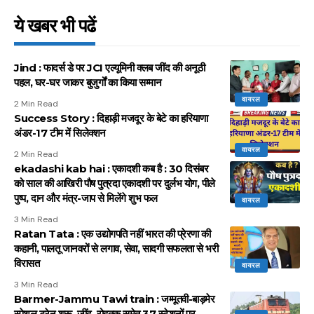
ये खबर भी पढें
Jind : फादर्स डे पर JCI एल्यूमिनी क्लब जींद की अनूठी
पहल, घर-घर जाकर बुजुर्गों का किया सम्मान
वायरल
2 Min Read
Success Story : दिहाड़ी मजदूर के बेटे का हरियाणा
अंडर-17 टीम में सिलेक्शन
वायरल
2 Min Read
ekadashi kab hai : एकादशी कब है : 30 दिसंबर
को साल की आखिरी पौष पुत्रदा एकादशी पर दुर्लभ योग, पीले
पुष्प, दान और मंत्र-जाप से मिलेंगे शुभ फल
वायरल
3 Min Read
Ratan Tata : एक उद्योगपति नहीं भारत की प्रेरणा की
कहानी, पालतू जानवरों से लगाव, सेवा, सादगी सफलता से भरी
विरासत
वायरल
3 Min Read
Barmer-Jammu Tawi train : जम्मूतवी-बाड़मेर
स्पेशल ट्रेन शुरू, जींद, रोहतक समेत 37 स्टेशनों पर