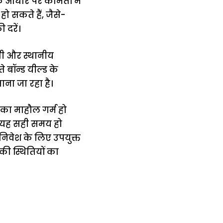
 के आधार पर कीमतों में
ो सकते हैं, जैसे-
 दरें।
ूती और स्थानीय
 बॉन्ड यील्ड के
ना जा रहा है।
 का माहौल गर्म हो
ो यह सही समय हो
िवेश के लिए उपयुक्त
की स्थितियों का
में
अब लेट नहीं होंगी
मार,
ट्रेनें… रेलवे ने
थ ये 5
सभी DRM को