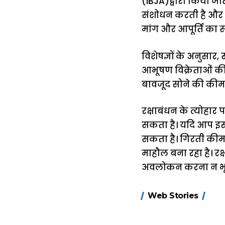
(IBJA)द्वारा किया जाता
संशोधन करती है और नई
मांग और आपूर्ति का सं
विशेषज्ञों के अनुसार,
आभूषण विक्रेताओं की 
बावजूद सोने की कीम
रक्षाबंधन के त्योहार
सकता है। यदि आप इस 
सकता है। गिरती कीमत
माहौल बना रहा है। र
अवलोकन करना न भूल
15 नवंबर से लागू
Web Stories
होंगे FASTag के
ये नए नियम, डबल