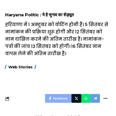
Haryana Politic : ये है चुनाव का शेड्यूल
हरियाणा में 1 अक्टूबर को वोटिंग होनी हैं। 5 सितंबर से
नामांकन की प्रक्रिया शुरू होगी और 12 सितंबर को
नाम दाखिल करने की अंतिम तारीख है। नामांकन-
पत्रों की जांच 13 सितंबर को होगी। 16 सितंबर नाम
वापस लेने की अंतिम तारीख है।
15 नवंबर से लागू होंगे
ऐसे बनाएं अपनी पसंद की
मोटापे को कम कर
Web Stories
FASTag के ये नए
UPI ID? जानें यहां
लिए खाएं ये बेहत्तर
नियम, डबल टोल से
शानदार ट्रिक
बचने के लिए जानें ये 6
आसान ट्रिक्स
Facebook