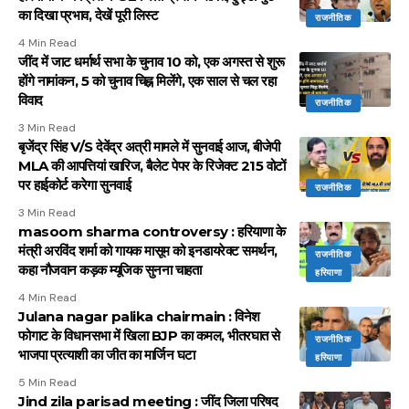
का दिखा प्रभाव, देखें पूरी लिस्ट
राजनीतिक
4 Min Read
जींद में जाट धर्मार्थ सभा के चुनाव 10 को, एक अगस्त से शुरू
होंगे नामांकन, 5 को चुनाव चिह्न मिलेंगे, एक साल से चल रहा
विवाद
राजनीतिक
3 Min Read
बृजेंद्र सिंह V/S देवेंद्र अत्री मामले में सुनवाई आज, बीजेपी
MLA की आपत्तियां खारिज, बैलेट पेपर के रिजेक्ट 215 वोटों
पर हाईकोर्ट करेगा सुनवाई
राजनीतिक
3 Min Read
masoom sharma controversy : हरियाणा के
मंत्री अरविंद शर्मा को गायक मासूम को इनडायरेक्ट समर्थन,
राजनीतिक
कहा नौजवान कड़क म्यूजिक सुनना चाहता
हरियाणा
4 Min Read
Julana nagar palika chairmain : विनेश
फोगाट के विधानसभा में खिला BJP का कमल, भीतरघात से
राजनीतिक
भाजपा प्रत्याशी का जीत का मार्जिन घटा
हरियाणा
5 Min Read
Jind zila parisad meeting : जींद जिला परिषद