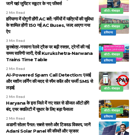
जानें यहां जुपिटर स्कूटर के नए फीचर्स
ऑटो-मोबाइल
2 Min Read
हरियाणा में दोगुनी होंगी AC बसें: गर्मियों में यात्रियों की सुविधा
के शामिल होंगी 150 नई AC Buses, जल्द आएगा नया
ऑटो-मोबाइल
ऐप
हरियाणा
3 Min Read
कुरुक्षेत्र-नरवाना रेलवे ट्रैक पर बढ़ी रफ्तार, ट्रेनों की नई
समय सारिणी जारी, देखें Kurukshetra-Narwana
ऑटो-मोबाइल
Trains Time Table
हरियाणा
2 Min Read
AI-Powered Spam Call Detection: एआई
और मशीन लर्निंग की मदद से स्पैम कॉल और फर्जी SMS से
लड़ाई
ऑटो-मोबाइल
2 Min Read
Haryana के इस जिले में नए साल से डीजल ऑटो होंगे
बंद, एयर क्वालिटी में सुधार के लिए बड़ा फैसला
ऑटो-मोबाइल
हरियाणा
2 Min Read
अडानी सोलर पैनल: सबसे सस्ते और टिकाऊ विकल्प, जानें
Adani Solar Panel की कीमतें और प्रकार