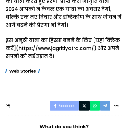
की यात्रा करते हुए प्रेरणा प्राप्त करें। जागृति यात्रा
2024 आपको न केवल एक यात्रा का अवसर देगी,
बल्कि एक नए विचार और दृष्टिकोण के साथ जीवन में
आगे बढ़ने की प्रेरणा भी देगी।
इस अनूठी यात्रा का हिस्सा बनने के लिए [यहां क्लिक
करें](
https://www.jagritiyatra.com/
) और अपने
सपनों को नई उड़ान दें।
15 नवंबर से लागू होंगे
ऐसे बनाएं अपनी पसंद की
मोटापे को कम कर
Web Stories
FASTag के ये नए
UPI ID? जानें यहां
लिए खाएं ये बेहत्तर
नियम, डबल टोल से
शानदार ट्रिक
बचने के लिए जानें ये 6
आसान ट्रिक्स
Facebook
What do you think?