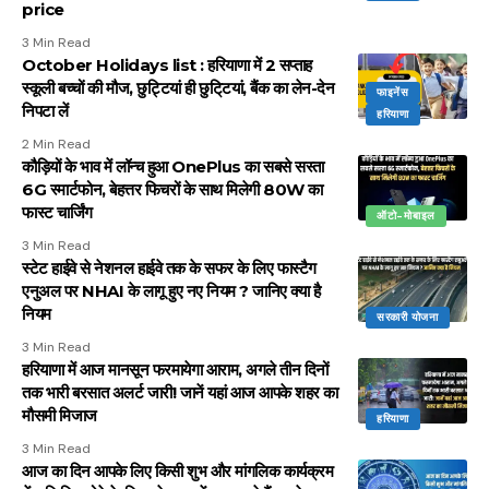
price
3 Min Read
October Holidays list : हरियाणा में 2 सप्ताह
स्कूली बच्चों की मौज, छुट्टियां ही छुटि्टयां, बैंक का लेन-देन
फाइनेंस
निपटा लें
हरियाणा
2 Min Read
कौड़ियों के भाव में लॉन्च हुआ OnePlus का सबसे सस्ता
6G स्मार्टफोन, बेहत्तर फिचरों के साथ मिलेगी 80W का
फास्ट चार्जिंग
ऑटो-मोबाइल
3 Min Read
स्टेट हाईवे से नेशनल हाईवे तक के सफर के लिए फास्टैग
एनुअल पर NHAI के लागू हुए नए नियम ? जानिए क्या है
नियम
सरकारी योजना
3 Min Read
हरियाणा में आज मानसून फरमायेगा आराम, अगले तीन दिनों
तक भारी बरसात अलर्ट जारी! जानें यहां आज आपके शहर का
मौसमी मिजाज
हरियाणा
3 Min Read
आज का दिन आपके लिए किसी शुभ और मांगलिक कार्यक्रम