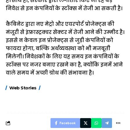
है। साथ ही, सरकार द्वारा लगातार किए जा रहे बड़े
निवेश से इन कंपनियों के स्टॉक्स में तेजी आ सकती है।
कैबिनेट द्वारा नए मेट्रो और एयरपोर्ट प्रोजेक्ट्स की
मंजूरी से इंफ्रास्ट्रक्चर सेक्टर में तेजी आने की उम्मीद है।
इससे न केवल इन प्रोजेक्ट्स से जुड़ी कंपनियों को
फायदा होगा, बल्कि अर्थव्यवस्था को भी मजबूती
मिलेगी। निवेशकों के लिए यह समय इन कंपनियों के
स्टॉक्स पर नजर बनाए रखने का है, क्योंकि इनमें आने
वाले समय में अच्छी ग्रोथ की संभावना है।
15 नवंबर से लागू होंगे
ऐसे बनाएं अपनी पसंद की
मोटापे को कम कर
Web Stories
FASTag के ये नए
UPI ID? जानें यहां
लिए खाएं ये बेहत्तर
नियम, डबल टोल से
शानदार ट्रिक
बचने के लिए जानें ये 6
आसान ट्रिक्स
Facebook