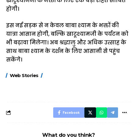
खाटूश्यामजी के भक्तों के लिए एक बड़ी राहत साबित
होगी।
इस नई सड़क से न केवल बाबा श्याम के भक्तों की
यात्रा आसान होगी, बल्कि खाटूश्यामजी के पर्यटन को
भी बढ़ावा मिलेगा। अब श्रद्धालु और अधिक उत्साह के
साथ बाबा श्याम के दर्शन के लिए आसानी से पहुंच
सकेंगे।
15 नवंबर से लागू होंगे
ऐसे बनाएं अपनी पसंद की
मोटापे को कम कर
Web Stories
FASTag के ये नए
UPI ID? जानें यहां
लिए खाएं ये बेहत्तर
नियम, डबल टोल से
शानदार ट्रिक
बचने के लिए जानें ये 6
आसान ट्रिक्स
Facebook
What do you think?