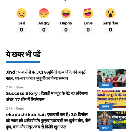
Sad
Angry
Happy
Love
Surprise
0
0
0
0
0
ये खबर भी पढें
Jind : फादर्स डे पर JCI एल्यूमिनी क्लब जींद की अनूठी
पहल, घर-घर जाकर बुजुर्गों का किया सम्मान
वायरल
2 Min Read
Success Story : दिहाड़ी मजदूर के बेटे का हरियाणा
अंडर-17 टीम में सिलेक्शन
वायरल
2 Min Read
ekadashi kab hai : एकादशी कब है : 30 दिसंबर
को साल की आखिरी पौष पुत्रदा एकादशी पर दुर्लभ योग, पीले
पुष्प, दान और मंत्र-जाप से मिलेंगे शुभ फल
वायरल