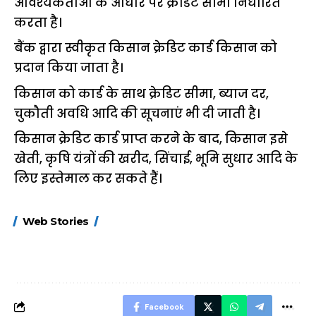
आवश्यकताओं के आधार पर क्रेडिट सीमा निर्धारित
करता है।
बैंक द्वारा स्वीकृत किसान क्रेडिट कार्ड किसान को
प्रदान किया जाता है।
किसान को कार्ड के साथ क्रेडिट सीमा, ब्याज दर,
चुकौती अवधि आदि की सूचनाएं भी दी जाती है।
किसान क्रेडिट कार्ड प्राप्त करने के बाद, किसान इसे
खेती, कृषि यंत्रों की खरीद, सिंचाई, भूमि सुधार आदि के
लिए इस्तेमाल कर सकते हैं।
15 नवंबर से लागू होंगे
ऐसे बनाएं अपनी पसंद की
मोटापे को कम कर
Web Stories
FASTag के ये नए
UPI ID? जानें यहां
लिए खाएं ये बेहत्तर
नियम, डबल टोल से
शानदार ट्रिक
बचने के लिए जानें ये 6
आसान ट्रिक्स
Facebook