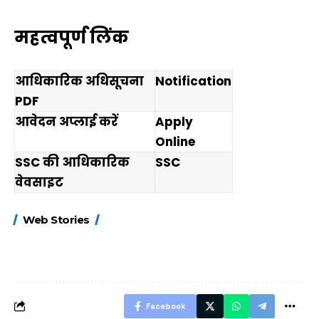
महत्वपूर्ण लिंक
आधिकारिक अधिसूचना
Notification
PDF
आवेदन अप्लाई करें
Apply
Online
SSC की आधिकारिक
SSC
वेवसाइट
15 नवंबर से लागू होंगे
ऐसे बनाएं अपनी पसंद की
मोटापे को कम कर
Web Stories
FASTag के ये नए
UPI ID? जानें यहां
लिए खाएं ये बेहत्तर
नियम, डबल टोल से
शानदार ट्रिक
बचने के लिए जानें ये 6
आसान ट्रिक्स
Facebook