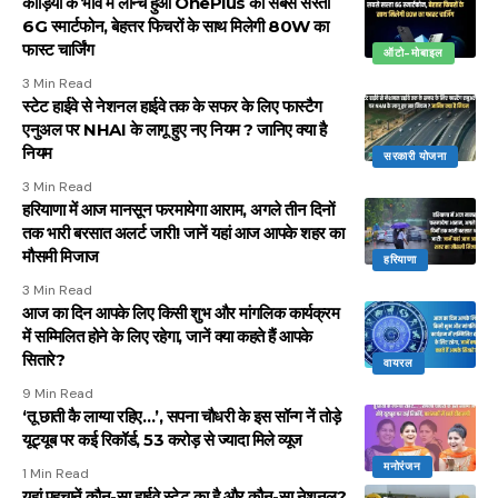
कौड़ियों के भाव में लॉन्च हुआ OnePlus का सबसे सस्ता
6G स्मार्टफोन, बेहत्तर फिचरों के साथ मिलेगी 80W का
फास्ट चार्जिंग
ऑटो-मोबाइल
3 Min Read
स्टेट हाईवे से नेशनल हाईवे तक के सफर के लिए फास्टैग
एनुअल पर NHAI के लागू हुए नए नियम ? जानिए क्या है
नियम
सरकारी योजना
3 Min Read
हरियाणा में आज मानसून फरमायेगा आराम, अगले तीन दिनों
तक भारी बरसात अलर्ट जारी! जानें यहां आज आपके शहर का
मौसमी मिजाज
हरियाणा
3 Min Read
आज का दिन आपके लिए किसी शुभ और मांगलिक कार्यक्रम
में सम्मिलित होने के लिए रहेगा, जानें क्या कहते हैं आपके
सितारे?
वायरल
9 Min Read
‘तू छाती कै लाग्या रहिए…’, सपना चौधरी के इस सॉन्ग नें तोड़े
यूट्यूब पर कई रिकॉर्ड, 53 करोड़ से ज्यादा मिले व्यूज
मनोरंजन
1 Min Read
यहां पहचानें कौन-सा हाईवे स्टेट का है और कौन-सा नेशनल?