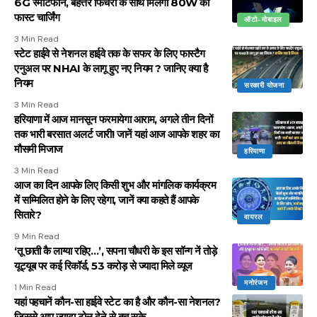
6G स्मार्टफोन, बेहत्तर फिचरों के साथ मिलेगी 80W का
फास्ट चार्जिंग
ऑटो-मोबाइल
3 Min Read
स्टेट हाईवे से नेशनल हाईवे तक के सफर के लिए फास्टैग
एनुअल पर NHAI के लागू हुए नए नियम ? जानिए क्या है
नियम
सरकारी योजना
3 Min Read
हरियाणा में आज मानसून फरमायेगा आराम, अगले तीन दिनों
तक भारी बरसात अलर्ट जारी! जानें यहां आज आपके शहर का
मौसमी मिजाज
हरियाणा
3 Min Read
आज का दिन आपके लिए किसी शुभ और मांगलिक कार्यक्रम
में सम्मिलित होने के लिए रहेगा, जानें क्या कहते हैं आपके
सितारे?
वायरल
9 Min Read
‘तू छाती कै लाग्या रहिए…’, सपना चौधरी के इस सॉन्ग नें तोड़े
यूट्यूब पर कई रिकॉर्ड, 53 करोड़ से ज्यादा मिले व्यूज
मनोरंजन
1 Min Read
यहां पहचानें कौन-सा हाईवे स्टेट का है और कौन-सा नेशनल?
जिससे आप ज्यादा टोल देने से बच सके