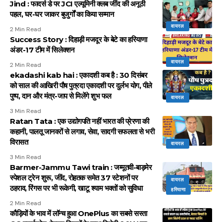
Jind : फादर्स डे पर JCI एल्यूमिनी क्लब जींद की अनूठी
पहल, घर-घर जाकर बुजुर्गों का किया सम्मान
वायरल
2 Min Read
Success Story : दिहाड़ी मजदूर के बेटे का हरियाणा
अंडर-17 टीम में सिलेक्शन
वायरल
2 Min Read
ekadashi kab hai : एकादशी कब है : 30 दिसंबर
को साल की आखिरी पौष पुत्रदा एकादशी पर दुर्लभ योग, पीले
पुष्प, दान और मंत्र-जाप से मिलेंगे शुभ फल
वायरल
3 Min Read
Ratan Tata : एक उद्योगपति नहीं भारत की प्रेरणा की
कहानी, पालतू जानवरों से लगाव, सेवा, सादगी सफलता से भरी
विरासत
वायरल
3 Min Read
Barmer-Jammu Tawi train : जम्मूतवी-बाड़मेर
स्पेशल ट्रेन शुरू, जींद, रोहतक समेत 37 स्टेशनों पर
वायरल
ठहराव, रिंगस पर भी रूकेगी, खाटू श्याम भक्तों को सुविधा
हरियाणा
2 Min Read
कौड़ियों के भाव में लॉन्च हुआ OnePlus का सबसे सस्ता