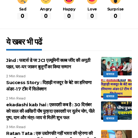
Sad
Angry
Happy
Love
Surprise
0
0
0
0
0
ये खबर भी पढें
Jind : फादर्स डे पर JCI एल्यूमिनी क्लब जींद की अनूठी
पहल, घर-घर जाकर बुजुर्गों का किया सम्मान
वायरल
2 Min Read
Success Story : दिहाड़ी मजदूर के बेटे का हरियाणा
अंडर-17 टीम में सिलेक्शन
वायरल
2 Min Read
ekadashi kab hai : एकादशी कब है : 30 दिसंबर
को साल की आखिरी पौष पुत्रदा एकादशी पर दुर्लभ योग, पीले
पुष्प, दान और मंत्र-जाप से मिलेंगे शुभ फल
वायरल
3 Min Read
Ratan Tata : एक उद्योगपति नहीं भारत की प्रेरणा की