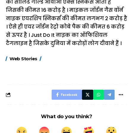
का सॉलिड गोल्ड ओवीओ एक्स स्निकर्स आता है
जिसकी कीमत 16 करोड़ है । माइकल जॉर्डन गैस वॉर्न
नाइक एयरशिप स्निकर्स की कीमत लगभग 2 करोड़ है
। ऐसे ही एयर जॉर्डन रेट्रो कोबे पैक की कीमत 6 करोड़
से ऊपर है । Just Do It नाइक का ऑफिशियल
टैगलाइन है जिसके दुनिया में करोड़ों लोग दीवाने हैं ।
15 नवंबर से लागू होंगे
ऐसे बनाएं अपनी पसंद की
मोटापे को कम कर
Web Stories
FASTag के ये नए
UPI ID? जानें यहां
लिए खाएं ये बेहत्तर
नियम, डबल टोल से
शानदार ट्रिक
बचने के लिए जानें ये 6
आसान ट्रिक्स
Facebook
What do you think?