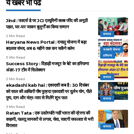
ये खबर भी पढें
Jind : फादर्स डे पर JCI एल्यूमिनी क्लब जींद की अनूठी
पहल, घर-घर जाकर बुजुर्गों का किया सम्मान
वायरल
2 Min Read
Haryana News Portal : दयालु योजना में बड़ा
बदलाव संभव, अब 6 महीने तक कर सकेंगे क्लेम
सरकारी योजना
हरियाणा
5 Min Read
Success Story : दिहाड़ी मजदूर के बेटे का हरियाणा
अंडर-17 टीम में सिलेक्शन
वायरल
2 Min Read
ekadashi kab hai : एकादशी कब है : 30 दिसंबर
को साल की आखिरी पौष पुत्रदा एकादशी पर दुर्लभ योग, पीले
पुष्प, दान और मंत्र-जाप से मिलेंगे शुभ फल
वायरल
3 Min Read
Ratan Tata : एक उद्योगपति नहीं भारत की प्रेरणा की
कहानी, पालतू जानवरों से लगाव, सेवा, सादगी सफलता से भरी
विरासत
वायरल