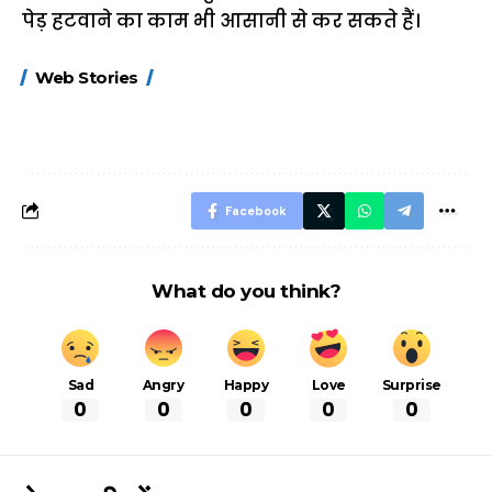
पेड़ हटवाने का काम भी आसानी से कर सकते हैं।
15 नवंबर से लागू होंगे
ऐसे बनाएं अपनी पसंद की
मोटापे को कम कर
Web Stories
FASTag के ये नए
UPI ID? जानें यहां
लिए खाएं ये बेहत्तर
नियम, डबल टोल से
शानदार ट्रिक
बचने के लिए जानें ये 6
आसान ट्रिक्स
Facebook
What do you think?
Sad
Angry
Happy
Love
Surprise
0
0
0
0
0