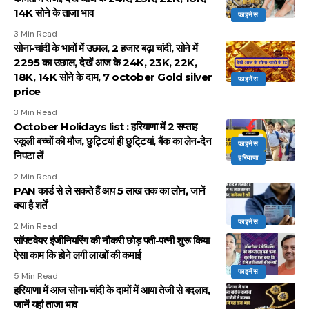
14K सोने के ताजा भाव
फाइनेंस
3 Min Read
सोना-चांदी के भावों में उछाल, 2 हजार बढ़ा चांदी, सोने में
2295 का उछाल, देखें आज के 24K, 23K, 22K,
18K, 14K सोने के दाम, 7 october Gold silver
फाइनेंस
price
3 Min Read
October Holidays list : हरियाणा में 2 सप्ताह
स्कूली बच्चों की मौज, छुट्टियां ही छुटि्टयां, बैंक का लेन-देन
फाइनेंस
निपटा लें
हरियाणा
2 Min Read
PAN कार्ड से ले सकते हैं आप ₹5 लाख तक का लोन, जानें
क्या है शर्तें
फाइनेंस
2 Min Read
सॉफ्टवेयर इंजीनियरिंग की नौकरी छोड़ पती-पत्नी शुरू किया
ऐसा काम कि होने लगी लाखों की कमाई
फाइनेंस
5 Min Read
हरियाणा में आज सोना-चांदी के दामों में आया तेजी से बदलाव,
जानें यहां ताजा भाव