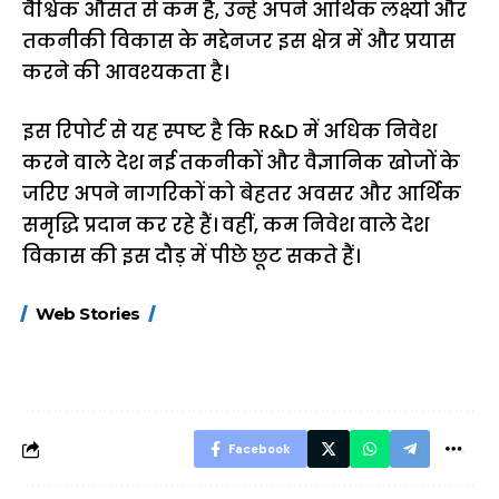
वैश्विक औसत से कम है, उन्हें अपने आर्थिक लक्ष्यों और
तकनीकी विकास के मद्देनजर इस क्षेत्र में और प्रयास
करने की आवश्यकता है।
इस रिपोर्ट से यह स्पष्ट है कि R&D में अधिक निवेश
करने वाले देश नई तकनीकों और वैज्ञानिक खोजों के
जरिए अपने नागरिकों को बेहतर अवसर और आर्थिक
समृद्धि प्रदान कर रहे हैं। वहीं, कम निवेश वाले देश
विकास की इस दौड़ में पीछे छूट सकते हैं।
15 नवंबर से लागू होंगे
ऐसे बनाएं अपनी पसंद की
मोटापे को कम कर
Web Stories
FASTag के ये नए
UPI ID? जानें यहां
लिए खाएं ये बेहत्तर
नियम, डबल टोल से
शानदार ट्रिक
बचने के लिए जानें ये 6
आसान ट्रिक्स
Facebook