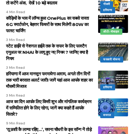
तो कटेंगे अंक, देखें 10 बड़े बदलाव
नौकरी
हरियाणा
4 Min Read
कौड़ियों के भाव में लॉन्च हुआ OnePlus का सबसे सस्ता
6G स्मार्टफोन, बेहत्तर फिचरों के साथ मिलेगी 80W का
फास्ट चार्जिंग
ऑटो-मोबाइल
3 Min Read
स्टेट हाईवे से नेशनल हाईवे तक के सफर के लिए फास्टैग
एनुअल पर NHAI के लागू हुए नए नियम ? जानिए क्या है
नियम
सरकारी योजना
3 Min Read
हरियाणा में आज मानसून फरमायेगा आराम, अगले तीन दिनों
तक भारी बरसात अलर्ट जारी! जानें यहां आज आपके शहर का
मौसमी मिजाज
हरियाणा
3 Min Read
आज का दिन आपके लिए किसी शुभ और मांगलिक कार्यक्रम
में सम्मिलित होने के लिए रहेगा, जानें क्या कहते हैं आपके
सितारे?
वायरल
9 Min Read
‘तू छाती कै लाग्या रहिए…’, सपना चौधरी के इस सॉन्ग नें तोड़े