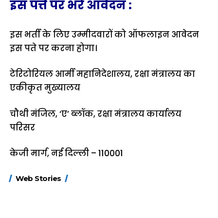
इस पत्ते पर भरें आवेदन :
इस भर्ती के लिए उम्मीदवारों को ऑफलाइन आवेदन
इस पते पर करना होगा।
टेरिटोरियल आर्मी महानिदेशालय, रक्षा मंत्रालय का
एकीकृत मुख्यालय
चौथी मंजिल, ‘ए’ ब्लॉक, रक्षा मंत्रालय कार्यालय
परिसर
केजी मार्ग, नई दिल्ली – 110001
15 नवंबर से लागू होंगे
ऐसे बनाएं अपनी पसंद की
मोटापे को कम कर
Web Stories
FASTag के ये नए
UPI ID? जानें यहां
लिए खाएं ये बेहत्तर
नियम, डबल टोल से
शानदार ट्रिक
बचने के लिए जानें ये 6